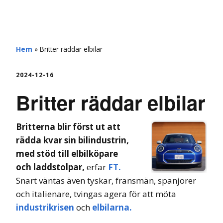
hemberg
Hem
»
Britter räddar elbilar
2024-12-16
Britter räddar elbilar
Britterna blir först ut att
rädda kvar sin bilindustrin,
med stöd till elbilköpare
och laddstolpar,
erfar
FT.
Snart väntas även tyskar, fransmän, spanjorer
och italienare, tvingas agera för att möta
industrikrisen
och
elbilarna.