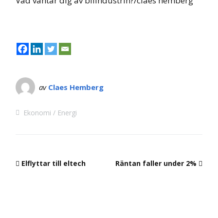
Vad väntar dig av bilindustrin?/claes hemberg
av
Claes Hemberg
Ekonomi
Energi
Elflyttar till eltech
Räntan faller under 2%