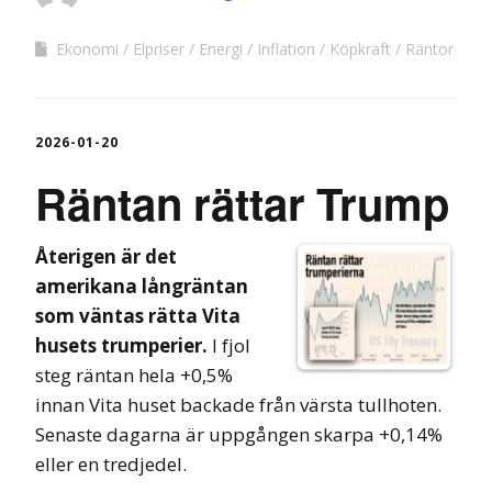
Ekonomi
Elpriser
Energi
Inflation
Köpkraft
Räntor
2026-01-20
Räntan rättar Trump
Återigen är det
amerikana långräntan
som väntas rätta Vita
husets trumperier.
I fjol
steg räntan hela +0,5%
innan Vita huset backade från värsta tullhoten.
Senaste dagarna är uppgången skarpa +0,14%
eller en tredjedel.