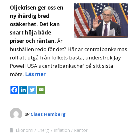
Oljekrisen ger oss en
ny ihärdig bred
osäkerhet. Det kan
snart höja både
priser och räntan.
Är
hushållen redo för det? Här är centralbankernas
roll att utgå från folkets bästa, underströk Jay
Powell USA:s centralbankschef på sitt sista
möte.
Läs mer
av
Claes Hemberg
Ekonomi
Energi
Inflation
Räntor