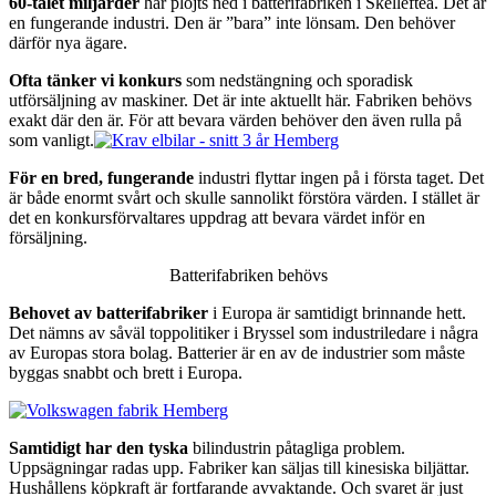
60-talet miljarder
har plöjts ned i batterifabriken i Skellefteå. Det är
en fungerande industri. Den är ”bara” inte lönsam. Den behöver
därför nya ägare.
Ofta tänker vi konkurs
som nedstängning och sporadisk
utförsäljning av maskiner. Det är inte aktuellt här. Fabriken behövs
exakt där den är. För att bevara värden behöver den även rulla på
som vanligt.
För en bred, fungerande
industri flyttar ingen på i första taget. Det
är både enormt svårt och skulle sannolikt förstöra värden. I stället är
det en konkursförvaltares uppdrag att bevara värdet inför en
försäljning.
Batterifabriken behövs
Behovet av batterifabriker
i Europa är samtidigt brinnande hett.
Det nämns av såväl toppolitiker i Bryssel som industriledare i några
av Europas stora bolag. Batterier är en av de industrier som måste
byggas snabbt och brett i Europa.
Samtidigt har den tyska
bilindustrin påtagliga problem.
Uppsägningar radas upp. Fabriker kan säljas till kinesiska biljättar.
Hushållens köpkraft är fortfarande avvaktande. Och svaret är just