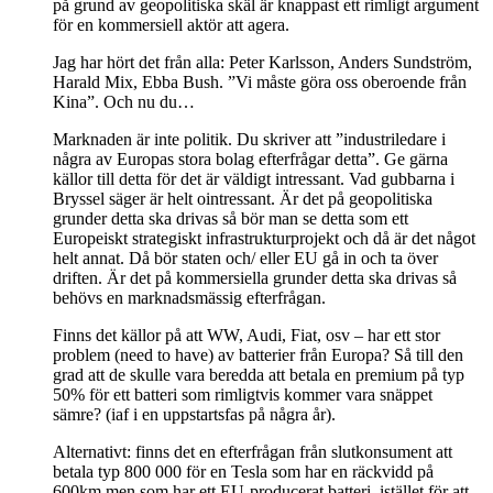
på grund av geopolitiska skäl är knappast ett rimligt argument
för en kommersiell aktör att agera.
Jag har hört det från alla: Peter Karlsson, Anders Sundström,
Harald Mix, Ebba Bush. ”Vi måste göra oss oberoende från
Kina”. Och nu du…
Marknaden är inte politik. Du skriver att ”industriledare i
några av Europas stora bolag efterfrågar detta”. Ge gärna
källor till detta för det är väldigt intressant. Vad gubbarna i
Bryssel säger är helt ointressant. Är det på geopolitiska
grunder detta ska drivas så bör man se detta som ett
Europeiskt strategiskt infrastrukturprojekt och då är det något
helt annat. Då bör staten och/ eller EU gå in och ta över
driften. Är det på kommersiella grunder detta ska drivas så
behövs en marknadsmässig efterfrågan.
Finns det källor på att WW, Audi, Fiat, osv – har ett stor
problem (need to have) av batterier från Europa? Så till den
grad att de skulle vara beredda att betala en premium på typ
50% för ett batteri som rimligtvis kommer vara snäppet
sämre? (iaf i en uppstartsfas på några år).
Alternativt: finns det en efterfrågan från slutkonsument att
betala typ 800 000 för en Tesla som har en räckvidd på
600km men som har ett EU-producerat batteri, istället för att