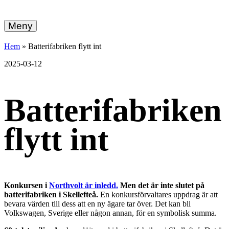
hemberg
Gå
vidare
Meny
energi
till
innehållet
+
Hem
»
Batterifabriken flytt int
ekonomi
2025-03-12
Batterifabriken
flytt int
Konkursen i
Northvolt är inledd.
Men det är inte slutet på
batterifabriken i Skellefteå.
En konkursförvaltares uppdrag är att
bevara värden till dess att en ny ägare tar över. Det kan bli
Volkswagen, Sverige eller någon annan, för en symbolisk summa.