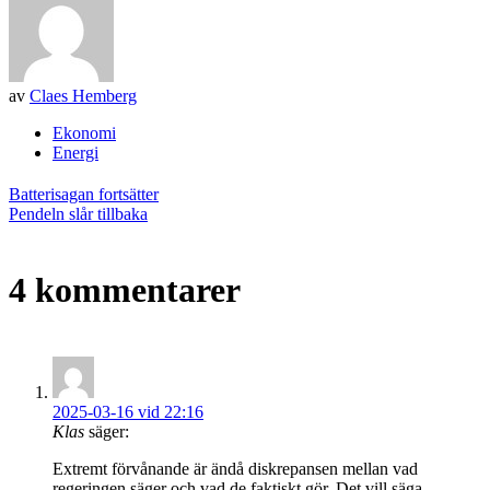
av
Claes Hemberg
Ekonomi
Energi
Inläggsnavigering
Batterisagan fortsätter
Pendeln slår tillbaka
4 kommentarer
2025-03-16 vid 22:16
Klas
säger:
Extremt förvånande är ändå diskrepansen mellan vad
regeringen säger och vad de faktiskt gör. Det vill säga