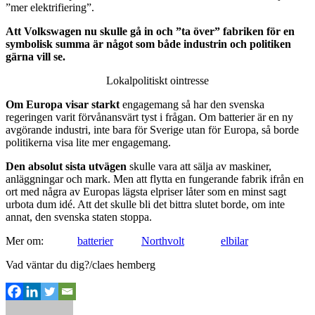
”mer elektrifiering”.
Att Volkswagen nu
skulle gå in och ”ta över” fabriken för en
symbolisk summa är något som både industrin och politiken
gärna vill se.
Lokalpolitiskt ointresse
Om Europa visar starkt
engagemang så har den svenska
regeringen varit förvånansvärt tyst i frågan. Om batterier är en ny
avgörande industri, inte bara för Sverige utan för Europa, så borde
politikerna visa lite mer engagemang.
Den absolut sista utvägen
skulle vara att sälja av maskiner,
anläggningar och mark. Men att flytta en fungerande fabrik ifrån en
ort med några av Europas lägsta elpriser låter som en minst sagt
urbota dum idé. Att det skulle bli det bittra slutet borde, om inte
annat, den svenska staten stoppa.
Mer om:
batterier
Northvolt
elbilar
Vad väntar du dig?/claes hemberg