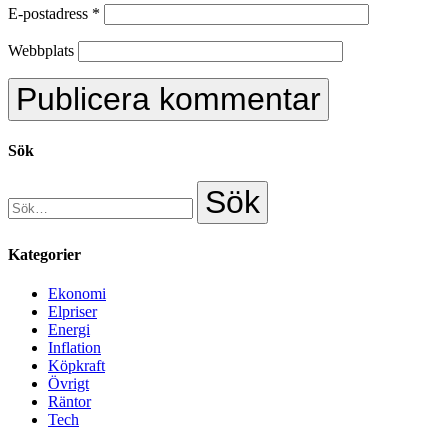
E-postadress
*
Webbplats
Sök
Kategorier
Ekonomi
Elpriser
Energi
Inflation
Köpkraft
Övrigt
Räntor
Tech