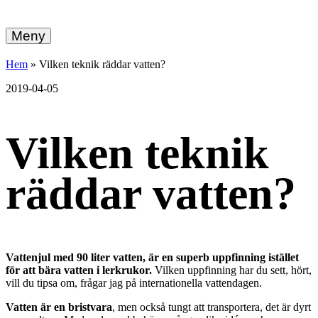
hemberg
Gå
vidare
Meny
energi
till
innehållet
+
Hem
»
Vilken teknik räddar vatten?
ekonomi
2019-04-05
Vilken teknik
räddar vatten?
Vattenjul med 90 liter vatten, är en superb uppfinning istället
för att bära vatten i lerkrukor.
Vilken uppfinning har du sett, hört,
vill du tipsa om,
frågar jag på internationella vattendagen.
Vatten är en bristvara
, men också tungt att transportera, det är dyrt