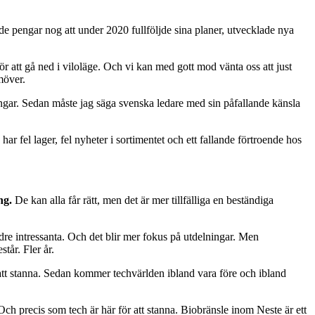
e pengar nog att under 2020 fullföljde sina planer, utvecklade nya
r att gå ned i viloläge. Och vi kan med gott mod vänta oss att just
möver.
ngar. Sedan måste jag säga svenska ledare med sin påfallande känsla
r fel lager, fel nyheter i sortimentet och ett fallande förtroende hos
ing.
De kan alla får rätt, men det är mer tillfälliga en beständiga
ndre intressanta. Och det blir mer fokus på utdelningar. Men
tår. Fler år.
 att stanna. Sedan kommer techvärlden ibland vara före och ibland
 Och precis som tech är här för att stanna. Biobränsle inom Neste är ett