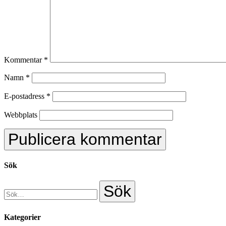
Kommentar
*
Namn
*
E-postadress
*
Webbplats
Sök
Kategorier