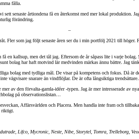
amma fålla.
 vi sett senaste årtiondena få en återkomst med mer lokal produktion. Jag
urlig förändring.
–
eråt. Fler som jag följt senaste åren ser du i min portfölj 2021 till höger. 
få en kallsup, men det tål jag. Eftersom de år såpass lite i varje bolag. S
tt sunt bolag har haft motvind lär medvinden märkas ännu bättre. Jag t
tydliga bolag med tydliga mål. De visar på kompetens och fokus. Då är de
inte vägvisare snarare än vindflöjlar. De är ofta långsiktiga trendsättare.
 mer av den förvalta-gamla-idéer -typen. Jag är mer intresserade av ny
echbolag på observationslistan…
 Börsveckan, Affärsvärlden och Placera. Men handla inte fram och tillbak
riktigt.
dutrade, Lifco, Mycronic, Neste, Nibe, Storytel, Tomra, Trelleborg, Veo