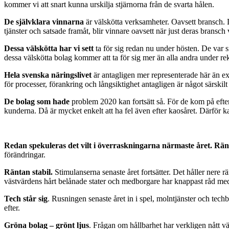
kommer vi att snart kunna urskilja stjärnorna från de svarta hålen.
De självklara vinnarna
är välskötta verksamheter. Oavsett bransch. 
tjänster och satsade framåt, blir vinnare oavsett när just deras brans
Dessa välskötta har vi sett
ta för sig redan nu under hösten. De var s
dessa välskötta bolag kommer att ta för sig mer än alla andra under re
Hela svenska näringslivet
är antagligen mer representerade här än e
för processer, förankring och långsiktighet antagligen är något särskil
De bolag som hade
problem 2020 kan fortsätt så. För de kom på efterk
kunderna. Då är mycket enkelt att ha fel även efter kaosåret. Därför k
Redan spekuleras det vilt i överraskningarna närmaste året. Rän
förändringar.
Räntan stabil.
Stimulanserna senaste året fortsätter. Det håller nere r
västvärdens hårt belånade stater och medborgare har knappast råd med d
Tech står sig
. Rusningen senaste året in i spel, molntjänster och tec
efter.
Gröna bolag – grönt ljus
. Frågan om hållbarhet har verkligen nått vä