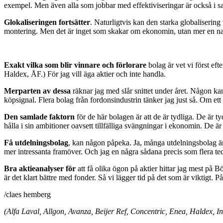
exempel. Men även alla som jobbar med effektiviseringar är också i s
Glokaliseringen fortsätter
. Naturligtvis kan den starka globalisering
montering. Men det är inget som skakar om ekonomin, utan mer en nat
Exakt vilka som blir vinnare och förlorare
bolag är vet vi först eft
Haldex, ÅF.) För jag vill äga aktier och inte handla.
Merparten av dessa
räknar jag med slår snittet under året. Någon kan 
köpsignal. Flera bolag från fordonsindustrin tänker jag just så. Om e
Den samlade faktorn
för de här bolagen är att de är tydliga. De är 
hålla i sin ambitioner oavsett tillfälliga svängningar i ekonomin. De är 
Få utdelningsbolag
, kan någon påpeka. Ja, många utdelningsbolag är
mer intressanta framöver. Och jag en några sådana precis som flera t
Bra aktieanalyser för
att få olika ögon på aktier hittar jag mest på
är det klart bättre med fonder. Så vi lägger tid på det som är viktigt. På 
/claes hemberg
(Alfa Laval, Allgon, Avanza, Beijer Ref, Concentric, Enea, Haldex, In