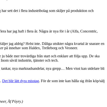
 har sett det i flera industribolag som skiljer på produktion och
Flera har jag haft i flera år. Några är nya för i år (Alfa, Concentric,
äljer jag aldrig? Helst inte. Dåliga utsikter några kvartal är snarare en
änker på innehav som Haldex, Trelleborg och Veoneer.
 ju både mer trovärdiga från start och enklare att följa upp. De ska
 Inom såväl industrin, tjänster och tech.
a tankar, nya marknadsandelar, nya grepp… Men visst kan utdelare bli
a.
Det blir lätt dyra misstag
. För de som inte kan hålla sig ifrån köp/sälj
neer, Åf Pöyry.)