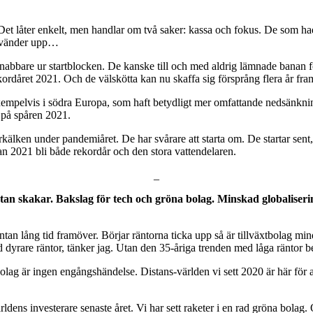
Det låter enkelt, men handlar om två saker: kassa och fokus. De som had
ch vänder upp…
nabbare ur startblocken. De kanske till och med aldrig lämnade banan fö
kordåret 2021. Och de välskötta kan nu skaffa sig försprång flera år fra
xempelvis i södra Europa, som haft betydligt mer omfattande nedsänkni
t på spåren 2021.
älken under pandemiåret. De har svårare att starta om. De startar sent, ha
an 2021 bli både rekordår och den stora vattendelaren.
_
tan skakar. Bakslag för tech och gröna bolag. Minskad globaliser
äntan lång tid framöver. Börjar räntorna ticka upp så är tillväxtbolag mi
yrare räntor, tänker jag. Utan den 35-åriga trenden med låga räntor bes
hbolag är ingen engångshändelse. Distans-världen vi sett 2020 är här för
rldens investerare senaste året. Vi har sett raketer i en rad gröna bolag.