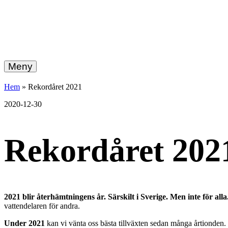
hemberg
Gå
vidare
Meny
energi
till
innehållet
+
Hem
»
Rekordåret 2021
ekonomi
2020-12-30
Rekordåret 202
2021 blir återhämtningens år. Särskilt i Sverige. Men inte för al
vattendelaren för andra.
Under 2021
kan vi vänta oss bästa tillväxten sedan många årtionden.