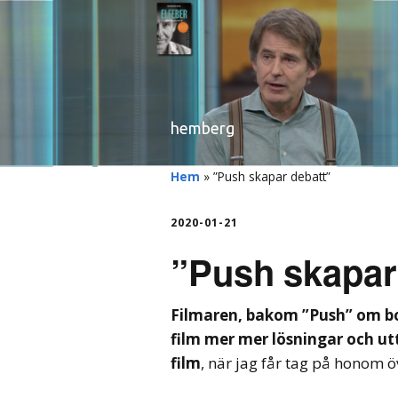
hemberg
Hem
»
”Push skapar debatt”
2020-01-21
”Push skapar
Filmaren, bakom ”Push” om bos
film mer mer lösningar och ut
film
, när jag får tag på honom ö