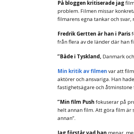
På bloggen kritiserade jag
fil
problem. Filmen missar konkreta
filmarens egna tankar och svar,
Fredrik Gertten är han i Paris
f
från flera av de länder där han f
”Både i Tyskland,
Danmark och M
Min kritik
av filmen
var att fil
aktörer och ansvariga. Han hade
fastighetsägare och åtminstone f
”Min film Push
fokuserar på pro
helt annan film. Att göra film är 
annan”.
Jag förstår vad han
menar, men