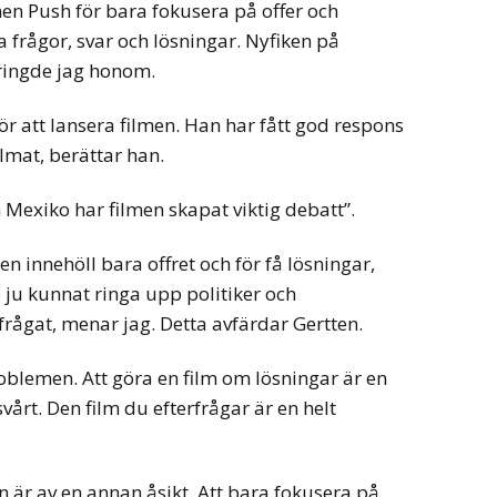
men Push för bara fokusera på offer och
 frågor, svar och lösningar. Nyfiken på
 ringde jag honom.
ör att lansera filmen. Han har fått god respons
ilmat, berättar han.
exiko har filmen skapat viktig debatt”.
men innehöll bara offret och för få lösningar,
 ju kunnat ringa upp politiker och
rågat, menar jag. Detta avfärdar Gertten.
blemen. Att göra en film om lösningar är en
svårt. Den film du efterfrågar är en helt
 är av en annan åsikt. Att bara fokusera på