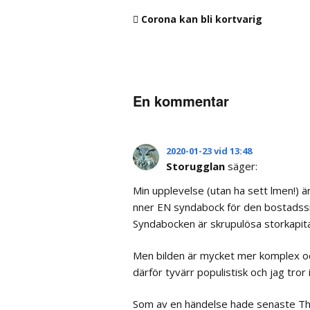
Corona kan bli kortvarig
En kommentar
2020-01-23 vid 13:48
Storugglan
säger:
Min upplevelse (utan ha sett filmen!) 
finner EN syndabock för den bostadssit
Syndabocken är skrupulösa storkapita
Men bilden är mycket mer komplex oc
därför tyvärr populistisk och jag tror
Som av en händelse hade senaste The