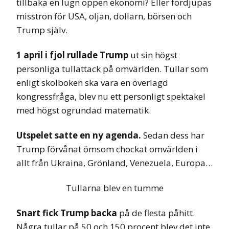
tillbaka en lugn öppen ekonomi? Eller fördjupas
misstron för USA, oljan, dollarn, börsen och
Trump själv.
1 april i fjol rullade Trump
ut sin högst
personliga tullattack på omvärlden. Tullar som
enligt skolboken ska vara en överlagd
kongressfråga, blev nu ett personligt spektakel
med högst ogrundad matematik.
Utspelet satte en ny agenda.
Sedan dess har
Trump förvånat ömsom chockat omvärlden i
allt från Ukraina, Grönland, Venezuela, Europa…
Tullarna blev en tumme
Snart fick Trump backa
på de flesta påhitt.
Några tullar på 50 och 150 procent blev det inte.