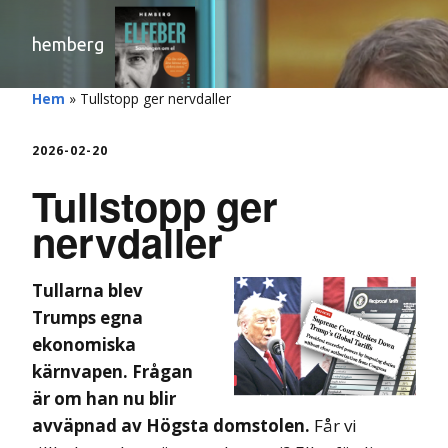
hemberg
Hem
»
Tullstopp ger nervdaller
2026-02-20
Tullstopp ger
nervdaller
Tullarna blev
Trumps egna
ekonomiska
kärnvapen. Frågan
är om han nu blir
avväpnad
av Högsta domstolen.
Får vi