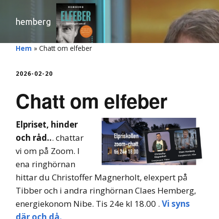
hemberg
Hem
»
Chatt om elfeber
2026-02-20
Chatt om elfeber
Elpriset, hinder
och råd..
. chattar
vi om på Zoom. I
ena ringhörnan
hittar du Christoffer Magnerholt, elexpert på
Tibber och i andra ringhörnan Claes Hemberg,
energiekonom Nibe. Tis 24e kl 18.00 .
Vi syns
där och då.