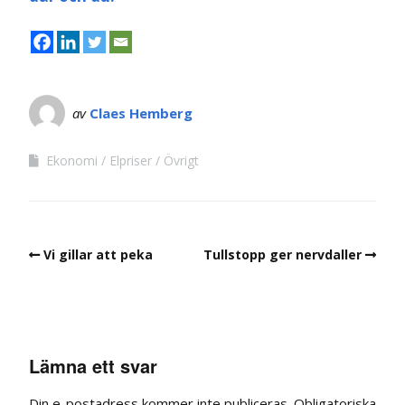
av
Claes Hemberg
Ekonomi
Elpriser
Övrigt
Vi gillar att peka
Tullstopp ger nervdaller
Lämna ett svar
Din e-postadress kommer inte publiceras.
Obligatoriska