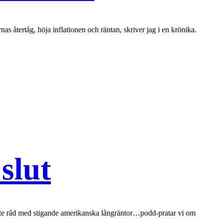
as återtåg, höja inflationen och räntan, skriver jag i en krönika.
slut
inte råd med stigande amerikanska långräntor…podd-pratar vi om