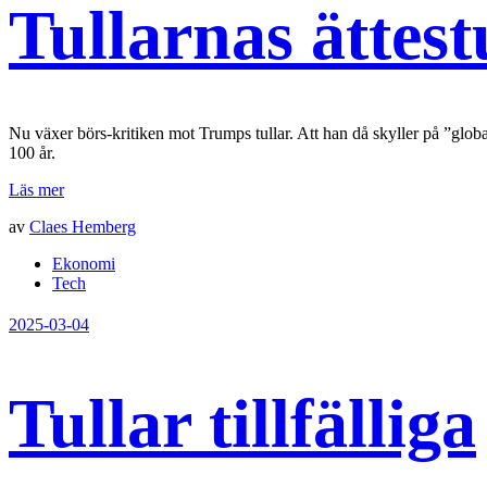
Tullarnas ättes
Nu växer börs-kritiken mot Trumps tullar. Att han då skyller på ”globa
100 år.
Läs mer
av
Claes Hemberg
Ekonomi
Tech
2025-03-04
Tullar tillfälliga