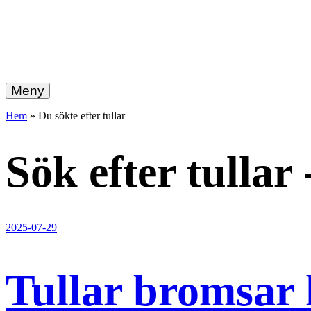
hemberg
Gå
vidare
Meny
energi
till
innehållet
Hem
»
Du sökte efter tullar
+
ekonomi
Sök efter
tullar
2025-07-29
Tullar bromsar 