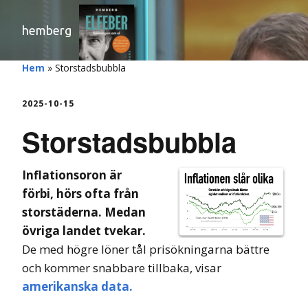
hemberg
Hem
»
Storstadsbubbla
2025-10-15
Storstadsbubbla
Inflationsoron är
förbi, hörs ofta från
storstäderna. Medan
övriga landet tvekar.
De med högre löner tål prisökningarna bättre
och kommer snabbare tillbaka, visar
amerikanska data.