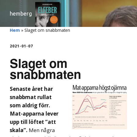
hemberg
Hem
»
Slaget om snabbmaten
2021-01-07
Slaget om
snabbmaten
Senas
te året har
snabbmat rullat
som aldrig förr.
Mat-apparna lever
upp till löftet ”att
skala”.
Men några