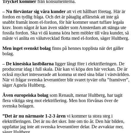
Trycket kommer
från konsumenterna.
– Nu förväntar sig våra kunder
att vi ett hållbart företag. Här är
fordon en tydlig fråga. Och det är påtaglig affärsrisk att inte gå
snabbt framåt inom el-fordon, för här kommer snart tuffare legala
krav. Inom något år kan även städer som Amsterdam att stänga ute
fossila fordon. Ska vi då kunna köra hem möbler till våra kunder, så
måste vi anlita en välutvecklad flotta med el-fordon, säger Hultberg.
Men inget svenskt bolag
finns på hennes topplista när det gäller
bolag.
– De kinesiska lastbilarna
ligger långt före i elektrifieringen. De
producerar idag i full skala. Där kan vi köpa den här veckan. De är
också mycket intresserade att komma ut med sina bilar i västvärlden.
När vi frågar svenska leverantörer blir svaret tyvärr ofta ”framöver”,
säger Agnela Hultberg.
Även europeiska bolag
som Renault, menar Hultberg, har tagit
flera viktiga steg mot elektrifiering. Men hon förvånas över de
svenska bolagen.
”Det är nu närmaste 1-2-3 åren
vi kommer ta stora steg i
elektrifieringen. Det är nu det sker. Inte om tio år. Den här bilden,
uppfattar jag inte att svenska leverantörer delar. De avvaktar mer,
säger Hultberg.