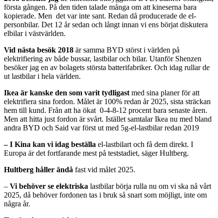
första gången. På den tiden talade många om att kineserna bara
kopierade. Men det var inte sant. Redan då producerade de el-
personbilar. Det 12 år sedan och långt innan vi ens börjat diskutera
elbilar i västvärlden.
Vid nästa besök 2018
är samma BYD störst i världen på
elektrifiering av både bussar, lastbilar och bilar. Utanför Shenzen
besöker jag en av bolagets största batterifabriker. Och idag rullar de
ut lastbilar i hela världen.
Ikea är kanske den som varit tydligast
med sina planer för att
elektrifiera sina fordon. Målet är 100% redan år 2025, sista sträckan
hem till kund. Från att ha ökat 0-4-8-12 procent bara senaste åren.
Men att hitta just fordon är svårt. Istället samtalar Ikea nu med bland
andra BYD och Said
var först ut med 5g-el-lastbilar redan 2019
– I Kina kan vi idag beställa
el-lastbilart och få dem direkt. I
Europa är det fortfarande mest på teststadiet, säger Hultberg.
Hultberg håller ändå
fast vid målet 2025.
–
Vi behöver se elektriska
lastbilar börja rulla nu om vi ska nå vårt
2025, då behöver fordonen tas i bruk så snart som möjligt, inte om
några år.