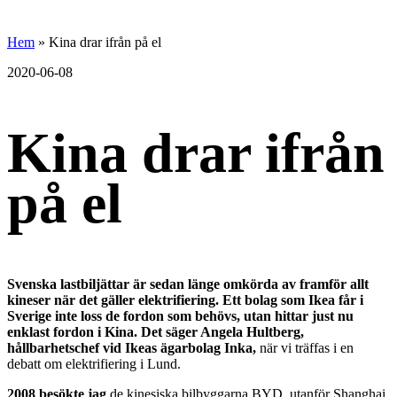
hemberg
Gå
vidare
Hem
»
Kina drar ifrån på el
energi
till
innehållet
2020-06-08
+
ekonomi
Kina drar ifrån
på el
Svenska lastbiljättar är sedan länge omkörda av framför allt
kineser när det gäller elektrifiering. Ett bolag som Ikea får i
Sverige inte loss de fordon som behövs, utan hittar just nu
enklast fordon i Kina. Det säger Angela Hultberg,
hållbarhetschef vid Ikeas ägarbolag Inka,
när vi träffas i en
debatt om elektrifiering i Lund.
2008 besökte jag
de kinesiska bilbyggarna BYD, utanför Shanghai,