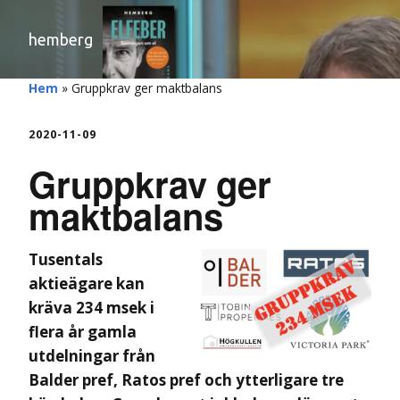
hemberg
Hem
»
Gruppkrav ger maktbalans
2020-11-09
Gruppkrav ger
maktbalans
Tusentals
aktieägare kan
kräva 234 msek i
flera år gamla
utdelningar från
Balder pref, Ratos pref och ytterligare tre