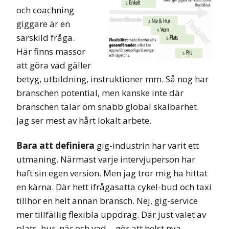
och coachning
giggare är en
särskild fråga.
Här finns massor
att göra vad gäller
betyg, utbildning, instruktioner mm. Så nog har
branschen potential, men kanske inte där
branschen talar om snabb global skalbarhet.
Jag ser mest av hårt lokalt arbete.
Bara att definiera
gig-industrin har varit ett
utmaning. Närmast varje intervjuperson har
haft sin egen version. Men jag tror mig ha hittat
en kärna. Där hett ifrågasatta cykel-bud och taxi
tillhör en helt annan bransch. Nej, gig-service
mer tillfällig flexibla uppdrag. Där just valet av
plats, hur, när och vad… gör att helst nya