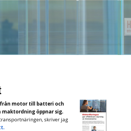
t
från motor till batteri och
h maktordning öppnar sig.
transportnäringen, skriver jag
t.