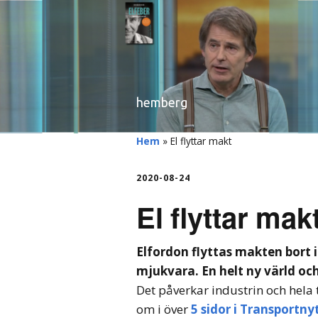
hemberg
Hem
»
El flyttar makt
2020-08-24
El flyttar mak
Elfordon flyttas makten bort i
mjukvara. En helt ny värld oc
Det påverkar industrin och hela 
om i över
5 sidor i Transportnyt