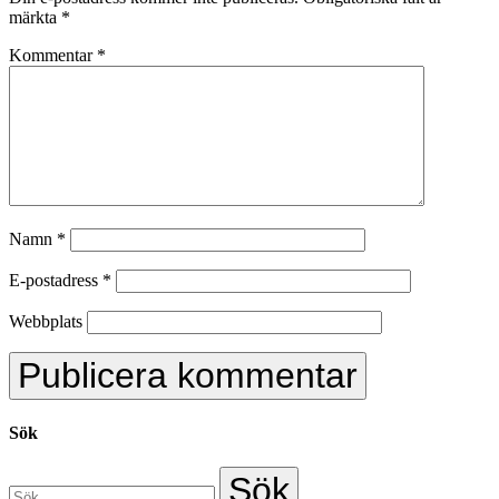
märkta
*
Kommentar
*
Namn
*
E-postadress
*
Webbplats
Sök