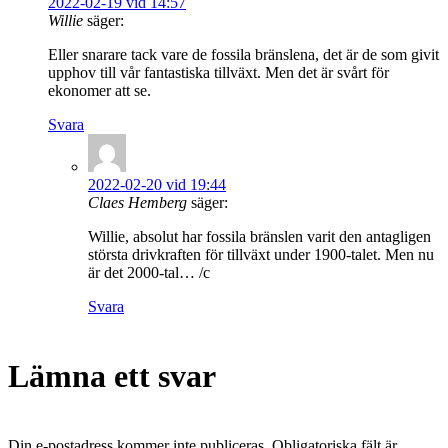
2022-02-19 vid 14:57
Willie
säger:
Eller snarare tack vare de fossila bränslena, det är de som givit
upphov till vår fantastiska tillväxt. Men det är svårt för
ekonomer att se.
Svara
2022-02-20 vid 19:44
Claes Hemberg
säger:
Willie, absolut har fossila bränslen varit den antagligen
största drivkraften för tillväxt under 1900-talet. Men nu
är det 2000-tal… /c
Svara
Lämna ett svar
Din e-postadress kommer inte publiceras.
Obligatoriska fält är