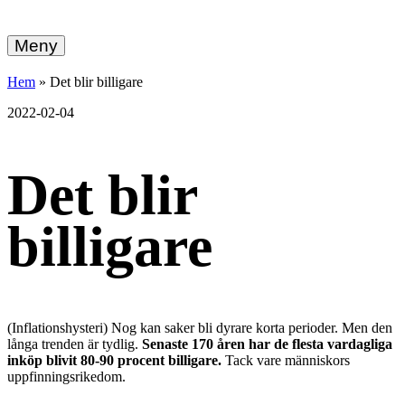
hemberg
Gå
vidare
Meny
energi
till
innehållet
+
Hem
»
Det blir billigare
ekonomi
2022-02-04
Det blir
billigare
(Inflationshysteri) Nog kan saker bli dyrare korta perioder. Men den
långa trenden är tydlig.
Senaste 170 åren har de flesta vardagliga
inköp blivit 80-90 procent billigare.
Tack vare människors
uppfinningsrikedom.