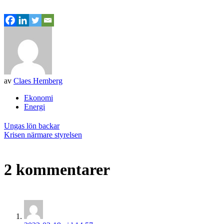
av
Claes Hemberg
Ekonomi
Energi
Inläggsnavigering
Ungas lön backar
Krisen närmare styrelsen
2 kommentarer