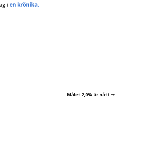
ag i
en krönika.
Målet 2,0% är nått