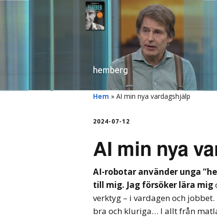
hemberg
Hem
»
AI min nya vardagshjälp
2024-07-12
AI min nya va
AI-robotar använder unga ”hel
till mig. Jag försöker lära mig
o
verktyg – i vardagen och jobbet.
bra och kluriga… I allt från matla