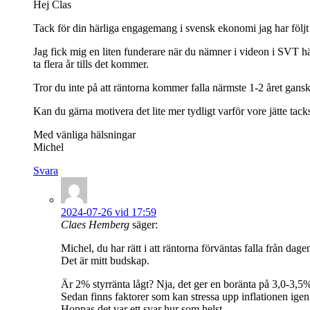
Hej Clas
Tack för din härliga engagemang i svensk ekonomi jag har följt 
Jag fick mig en liten funderare när du nämner i videon i SVT här
ta flera år tills det kommer.
Tror du inte på att räntorna kommer falla närmste 1-2 året gans
Kan du gärna motivera det lite mer tydligt varför vore jätte tac
Med vänliga hälsningar
Michel
Svara
2024-07-26 vid 17:59
Claes Hemberg
säger:
Michel, du har rätt i att räntorna förväntas falla från dag
Det är mitt budskap.
Är 2% styrränta lågt? Nja, det ger en boränta på 3,0-3,5
Sedan finns faktorer som kan stressa upp inflationen igen. 
Hoppas det var ett svar hur som helst.