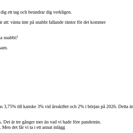
dig ett tag och beundrar dig verkligen.
 att: vänta inte på snabbt fallande räntor för det kommer
ka snabbt?
ksam.
ens 3,75% till kanske 3% vid årsskiftet och 2% i början på 2026. Detta är i
%. Det är tre gånger mer än vad vi hade före pandemin.
Men det får vi ta i ett annat inlägg