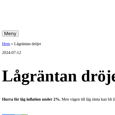
hemberg
Gå
vidare
Meny
energi
till
innehållet
+
Hem
»
Lågräntan dröjer
ekonomi
2024-07-12
Lågräntan dröj
Hurra för låg inflation under 2%.
Men vägen till låg ränta kan bli