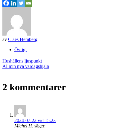
av
Claes Hemberg
Övrigt
Inläggsnavigering
Hushållens ljuspunkt
AI min nya vardagshjälp
2 kommentarer
2024-07-22 vid 15:23
Michel H.
säger: