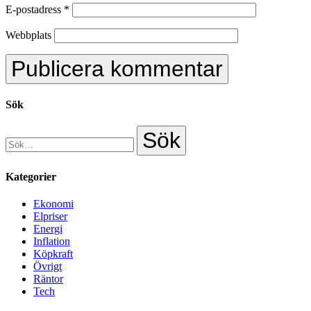
E-postadress
*
Webbplats
Sök
Kategorier
Ekonomi
Elpriser
Energi
Inflation
Köpkraft
Övrigt
Räntor
Tech