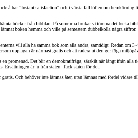
ll också har ”Instant satisfaction” och i värsta fall löften om hemkörning
t hämta böcker från bibblan. På somrarna brukar vi tömma det locka bibl
u lämnat boken hemma och ville på semestern dubbelkolla några siffror. 
enterna vill alla ha samma bok som alla andra, samtidigt. Redan om 3
ftersom upplagan är närmast gratis och att radera ut den ger föga miljöpå
a en promenad. Det blir en demokratifråga, särskilt när långt ifrån alla t
. Ersättningen är ju från staten. Tack staten för det.
 gratis. Och behöver inte lämnas åter, utan lämnas med fördel vidare till