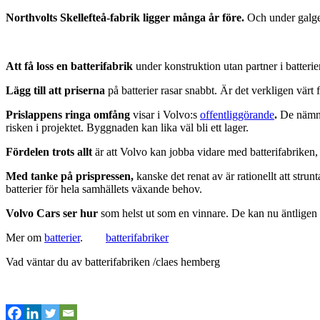
Northvolts Skellefteå-fabrik ligger många år före.
Och under galgen 
Att få loss en batterifabrik
under konstruktion utan partner i batterier
Lägg till att priserna
på batterier rasar snabbt. Är det verkligen värt 
Prislappens ringa omfång
visar i Volvo:s
offentliggörande
.
De nämne
risken i projektet. Byggnaden kan lika väl bli ett lager.
Fördelen trots allt
är att Volvo kan jobba vidare med batterifabriken, 
Med tanke på prispressen,
kanske det renat av är rationellt att str
batterier för hela samhällets växande behov.
Volvo Cars ser hur
som helst ut som en vinnare. De kan nu äntligen 
Mer om
batterier
.
batterifabriker
Vad väntar du av batterifabriken /claes hemberg