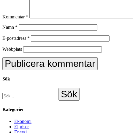
Kommentar
*
Namn
*
E-postadress
*
Webbplats
Sök
Kategorier
Ekonomi
Elpriser
Energi