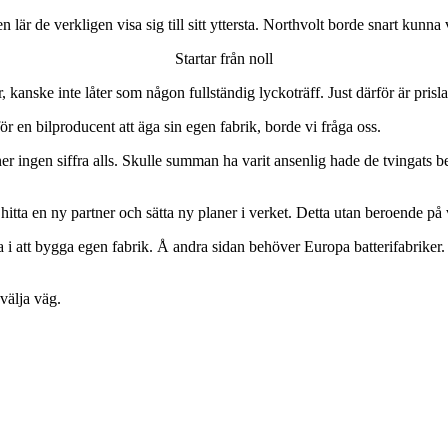
lär de verkligen visa sig till sitt yttersta. Northvolt borde snart kunna
Startar från noll
, kanske inte låter som någon fullständig lyckoträff. Just därför är prisl
för en bilproducent att äga sin egen fabrik, borde vi fråga oss.
r ingen siffra alls. Skulle summan ha varit ansenlig hade de tvingats b
hitta en ny partner och sätta ny planer i verket. Detta utan beroende på
unta i att bygga egen fabrik. Å andra sidan behöver Europa batterifabrik
välja väg.