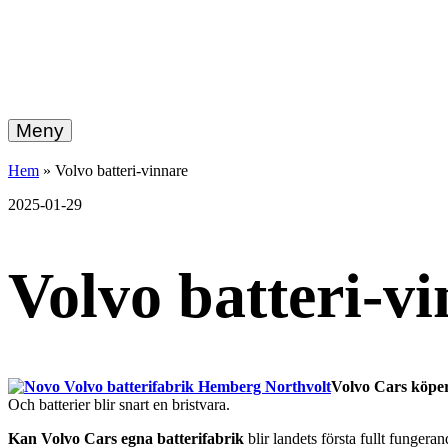
hemberg
Gå
vidare
Meny
energi
till
innehållet
+
Hem
»
Volvo batteri-vinnare
ekonomi
2025-01-29
Volvo batteri-v
Volvo Cars köper
Och batterier blir snart en bristvara.
Kan Volvo Cars egna batterifabrik
blir landets första fullt funger