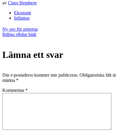
av
Claes Hemberg
Ekonomi
Inflation
Inläggsnavigering
Ny oro för priserna
Billiga elbilar hitåt
Lämna ett svar
Din e-postadress kommer inte publiceras.
Obligatoriska fält är
märkta
*
Kommentar
*