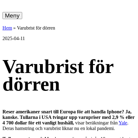
hemberg
Gå
vidare
Meny
energi
till
innehållet
+
Hem
»
Varubrist för dörren
ekonomi
2025-04-11
Varubrist för
dörren
Reser amerikaner snart till Europa för att handla Iphone? Ja,
kanske. Tullarna i USA tvingar upp varupriser med 2,9 % eller
4 700 dollar för ett vanligt hushåll,
visar beräkningar från
Yale
.
Deras hamstring och varubrist liknar nu en lokal pandemi.