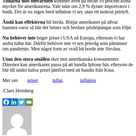
Tullarna mot omvärlden
kommer även på nivån 10 procent kosta
mycket för amerikanerna. Yale talar om 2,9 % dyrare importvaror i
butik. Det är nu ingen bred inflation vi ser, utan ett isolerat prislyft.
Ändå kan effekterna
bli breda. Börjar amerikaner på allvar
hamstra varor så blir det brister och bredare prishöjningar som följd.
Nu behöver inte
högre priser i USA nå Europa, eftersom vi har
andra tullar här. Därför behöver inte vi sen prisvåg som påminner
om pandemin. Men något form av svall hit borde inte förvåna.
Utan den stora smällen
sker mot amerikanska konsumenter.
Däremot kan amerikaner passa på att handla Iphone här, eftersom de
blir till under halva priset jämfört med att handla från Kina.
Mer om
priser
tullar.
inflation
/Claes Hemberg