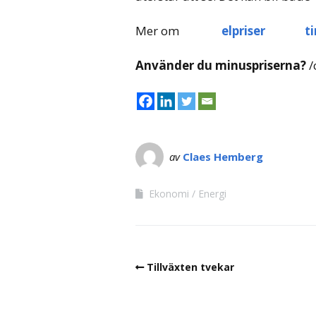
Mer om
elpriser
t
Använder du minuspriserna?
/
av
Claes Hemberg
Ekonomi
Energi
Tillväxten tvekar