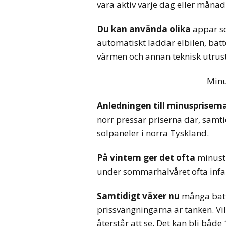
vara aktiv varje dag eller månad
Du kan använda olika
appar s
automatiskt laddar elbilen, batte
värmen och annan teknisk utru
Minu
Anledningen till minusprisern
norr pressar priserna där, samti
solpaneler i norra Tyskland.
På vintern ger det ofta
minust
under sommarhalvåret ofta infal
Samtidigt växer nu
många batt
prissvängningarna är tanken. Vil
återstår att se. Det kan bli både