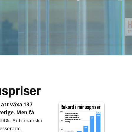
uspriser
 att växa 137
verige. Men få
erna
. Automatiska
esserade.