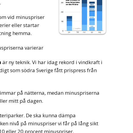
.
om vid minuspriser
rier eller startar
stning hemma.
spriserna varierar
a
är ny teknik. Vi har idag rekord i vindkraft i
digt som södra Sverige fått prispress från
immar på nätterna, medan minuspriserna
ler mitt på dagen.
eriparker. De ska kunna dämpa
ken nivå på minuspriser vi får på lång sikt
 10 eller 20 procent minuspriser.