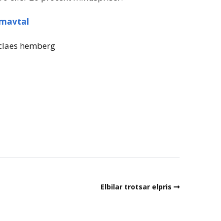
imavtal
claes hemberg
Elbilar trotsar elpris