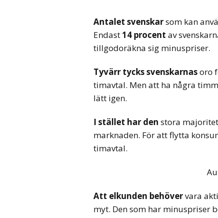
Antalet svenskar
som kan anvä
Endast
14 procent
av svenskarna
tillgodoräkna sig minuspriser.
Tyvärr tycks svenskarnas
oro f
timavtal. Men att ha några timm
lätt igen.
I stället har den
stora majoritete
marknaden. För att flytta konsu
timavtal.
Au
Att elkunden behöver
vara akt
myt. Den som har minuspriser b