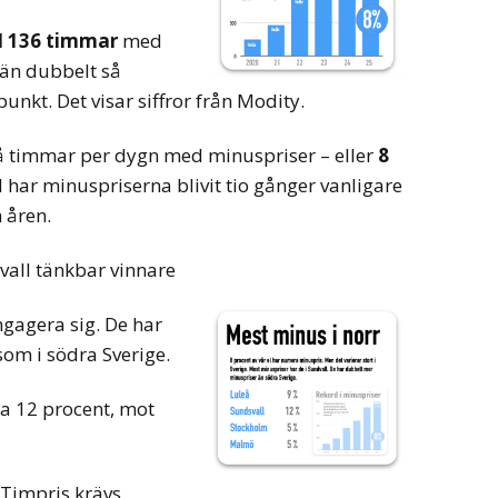
1 136 timmar
med
 än dubbelt så
unkt. Det visar siffror från Modity.
å timmar per dygn med minuspriser – eller
8
har minuspriserna blivit tio gånger vanligare
 åren.
vall tänkbar vinnare
gagera sig. De har
om i södra Sverige.
a 12 procent, mot
Timpris krävs