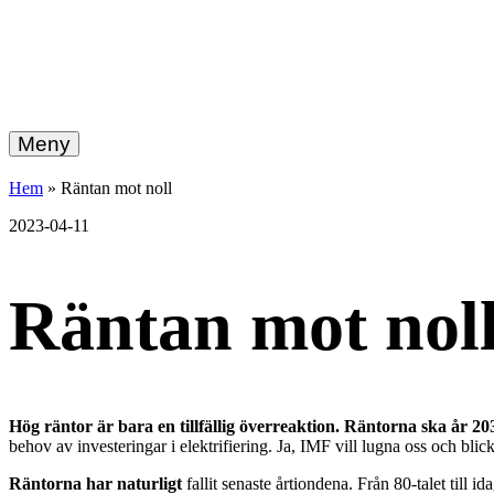
hemberg
Gå
vidare
Meny
energi
till
innehållet
+
Hem
»
Räntan mot noll
ekonomi
2023-04-11
Räntan mot nol
Hög räntor är bara en tillfällig överreaktion. Räntorna ska år 203
behov av investeringar i elektrifiering. Ja, IMF vill lugna oss och blic
Räntorna har naturligt
fallit senaste årtiondena. Från 80-talet till i