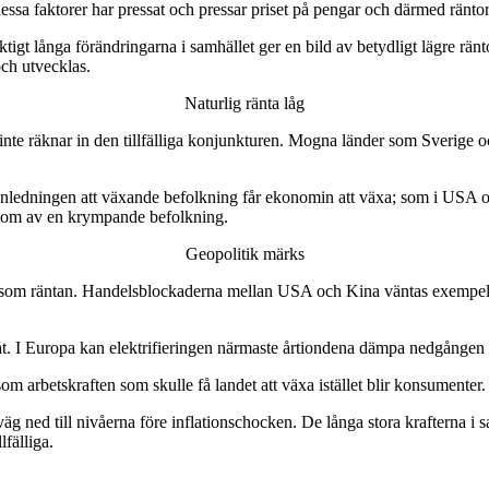
 dessa faktorer har pressat och pressar priset på pengar och därmed ränto
tigt långa förändringarna i samhället ger en bild av betydligt lägre räntor, 
ch utvecklas.
Naturlig ränta låg
i inte räknar in den tillfälliga konjunkturen. Mogna länder som Sverige 
a anledningen att växande befolkning får ekonomin att växa; som i U
utom av en krympande befolkning.
Geopolitik märks
t som räntan. Handelsblockaderna mellan USA och Kina väntas exempelv
. I Europa kan elektrifieringen närmaste årtiondena dämpa nedgången i
m arbetskraften som skulle få landet att växa istället blir konsumenter
väg ned till nivåerna före inflationschocken. De långa stora krafterna i
fälliga.