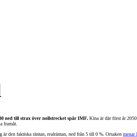
l
0 ned till strax över nollstrecket spår IMF.
Kina är där först år 2050
ka framåt.
dag är den faktiska räntan, realräntan, ned från 5 till 0 %. Orsaken
menar 