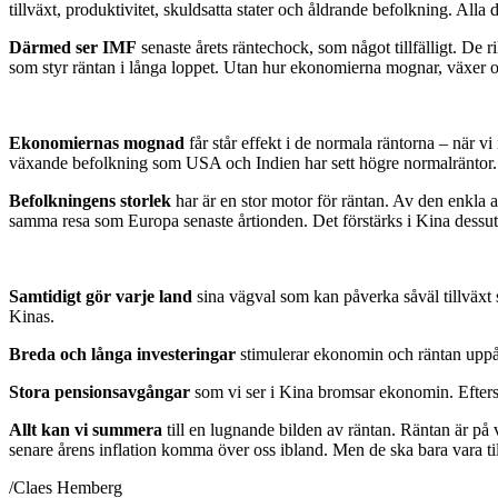
tillväxt, produktivitet, skuldsatta stater och åldrande befolkning. Alla
Därmed ser IMF
senaste årets räntechock, som något tillfälligt. De rik
som styr räntan i långa loppet. Utan hur ekonomierna mognar, växer o
Ekonomiernas mognad
får står effekt i de normala räntorna – när v
växande befolkning som USA och Indien har sett högre normalräntor.
Befolkningens storlek
har är en stor motor för räntan. Av den enkl
samma resa som Europa senaste årtionden. Det förstärks i Kina dess
Samtidigt gör varje land
sina vägval som kan påverka såväl tillväx
Kinas.
Breda och långa investeringar
stimulerar ekonomin och räntan uppåt
Stora pensionsavgångar
som vi ser i Kina bromsar ekonomin. Efterso
Allt kan vi summera
till en lugnande bilden av räntan. Räntan är på 
senare årens inflation komma över oss ibland. Men de ska bara vara till
/Claes Hemberg