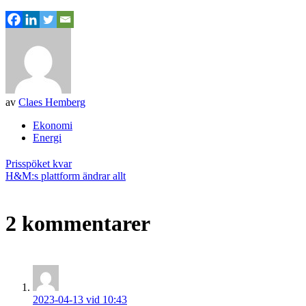
av
Claes Hemberg
Ekonomi
Energi
Inläggsnavigering
Prisspöket kvar
H&M:s plattform ändrar allt
2 kommentarer
2023-04-13 vid 10:43