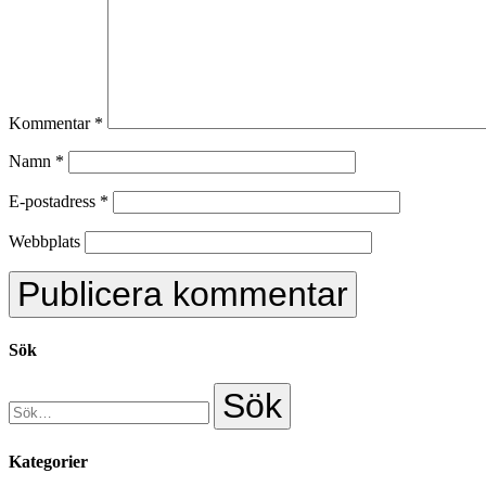
Kommentar
*
Namn
*
E-postadress
*
Webbplats
Sök
Kategorier