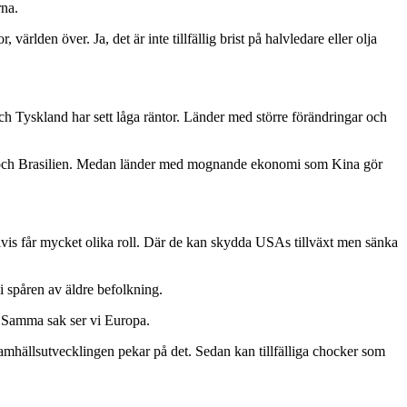
rna.
världen över. Ja, det är inte tillfällig brist på halvledare eller olja
och Tyskland har sett låga räntor. Länder med större förändringar och
SA och Brasilien. Medan länder med mognande ekonomi som Kina gör
is får mycket olika roll. Där de kan skydda USAs tillväxt men sänka
 spåren av äldre befolkning.
. Samma sak ser vi Europa.
 samhällsutvecklingen pekar på det. Sedan kan tillfälliga chocker som