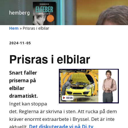
hemberg
Hem
»
Prisras i elbilar
2024-11-05
Prisras i elbilar
Snart faller
priserna på
elbilar
dramatiskt.
Inget kan stoppa
det. Reglerna är skrivna i sten. Att rucka på dem
kräver enormt extraarbete i Bryssel. Det är inte
aktuellt.
Det diskuterade vi på Di.tv