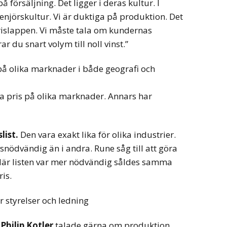
å försäljning. Det ligger i deras kultur. I
enjörskultur. Vi är duktiga på produktion. Det
prislappen. Vi måste tala om kundernas
r du snart volym till noll vinst.”
å olika marknader i både geografi och
a pris på olika marknader. Annars har
list.
Den vara exakt lika för olika industrier.
snödvändig än i andra. Rune såg till att göra
ch där listen var mer nödvändig såldes samma
ris.
r styrelser och ledning
hilip Kotler
talade gärna om produktion.