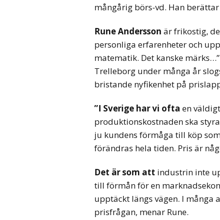
mångårig börs-vd. Han berättar 
Rune Andersson
är frikostig, d
personliga erfarenheter och upptä
matematik. Det kanske märks…”
Trelleborg under många år slo
bristande nyfikenhet på prislap
”I Sverige har vi ofta
en väldigt
produktionskostnaden ska styra pr
ju kundens förmåga till köp som 
förändras hela tiden. Pris är någ
Det är som att
industrin inte 
till förmån för en marknadsekon
upptäckt längs vägen. I många a
prisfrågan, menar Rune.