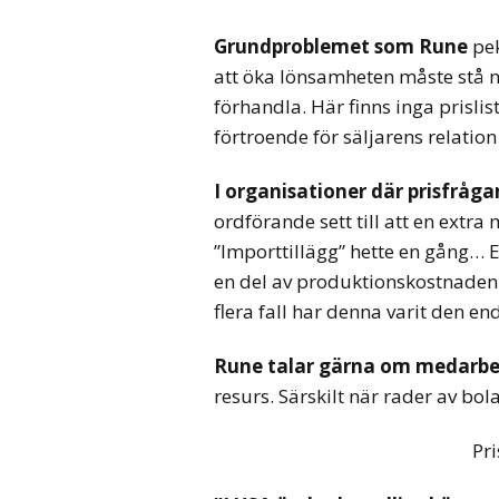
Grundproblemet som Rune
pek
att öka lönsamheten måste stå n
förhandla. Här finns inga prislis
förtroende för säljarens relation
I organisationer där prisfråga
ordförande sett till att en extr
”Importtillägg” hette en gång… E
en del av produktionskostnaden. 
flera fall har denna varit den end
Rune talar gärna om medarb
resurs. Särskilt när rader av bol
Pri