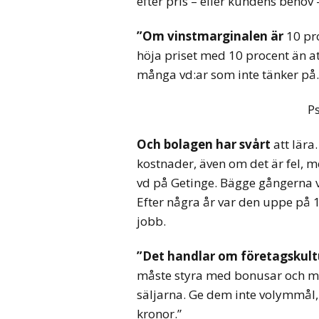
efter pris – eller kundens beho
”Om vinstmarginalen är
10 pro
höja priset med 10 procent än a
många vd:ar som inte tänker på.
P
Och bolagen har svårt
att lära
kostnader, även om det är fel, 
vd på Getinge. Bägge gångerna v
Efter några år var den uppe på
jobb.
”Det handlar om företagskult
måste styra med bonusar och mått
säljarna. Ge dem inte volymmål,
kronor.”