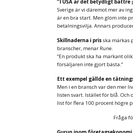
”I USA är det betydligt bättre
p
Sverige är vi däremot mer av ing
är en bra start. Men glöm inte 
betalningsvilja. Annars producera
Skillnaderna i pris
ska märkas p
branscher, menar Rune.
”En produkt ska ha markant olik
försäljaren inte gjort bästa.”
Ett exempel gällde en tätnings
Men i en bransch var den mer liv
listen svart. Istället för blå. O
list för flera 100 procent högre p
Fråga fö
Gurun inom företagsekonomi P