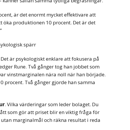
v – känner sällan samma tydliga begräsningar.
cent, är det enormt mycket effektivare att
tt öka produktionen 10 procent. Det är det
”
sykologisk spärr
. Det är psykologiskt enklare att fokusera på
medger Rune. Två gånger tog han jobbet som
ar vinstmarginalen nära noll när han började.
 10 procent. Två gånger gjorde han samma
ur
. Vilka värderingar som leder bolaget. Du
 som gör att priset blir en viktig fråga för
 utan marginalmål och räkna resultat i reda