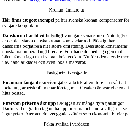
Kronan jämnare ut
Här finns ett gott exempel
på hur svenska kronan kompenserar för
svagare konjunktur:
Danskarna har blivit betydligt
vanligare senare åren. Naturligtvis
är det den starka danska kronan som spelar roll. Plötsligt har
danskarna börjat resa hit i större omfattning. Dessutom konsumerar
danskarna numera långt bredare. Förr hade de med sig egen mat i
bilen, för att laga mat i stugan hela veckan. Nu för tiden äter de mer
ute, handlar kläder och även lokala matvaror.
Fastigheter tveeggade
En annan långa diskussion
gäller arbetskraften. Idre har svårt att
locka ung arbetskraft, menar företagarna. Orsaken är svårigheten att
hitta bostad.
Eftersom priserna åkt upp
i skuggan av många dyra fjällstugor.
Därför vill några företagare ha upp priserna och andra vill gärna se
lägre priser. Återigen de tveeggade svärdet som ekonomin bjuder på.
Fakta synliga i vardagen