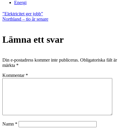
Energi
Inläggsnavigering
”Elektricitet ger jobb”
Northland – tio år senare
Lämna ett svar
Din e-postadress kommer inte publiceras.
Obligatoriska fält är
märkta
*
Kommentar
*
Namn
*