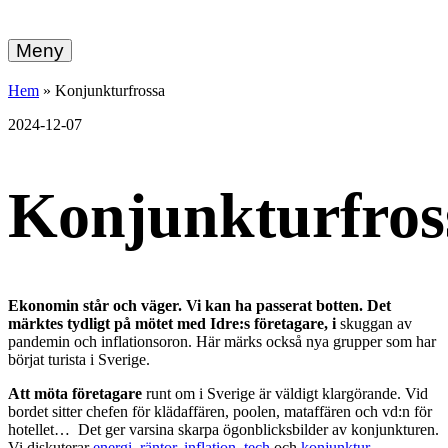
hemberg
Gå
vidare
Meny
energi
till
innehållet
+
Hem
»
Konjunkturfrossa
ekonomi
2024-12-07
Konjunkturfros
Ekonomin står och väger. Vi kan ha passerat botten. Det
märktes tydligt på mötet med Idre:s företagare, i
skuggan av
pandemin och inflationsoron. Här märks också nya grupper som har
börjat turista i Sverige.
Att möta företagare
runt om i Sverige är väldigt klargörande. Vid
bordet sitter chefen för klädaffären, poolen, mataffären och vd:n för
hotellet… Det ger varsina skarpa ögonblicksbilder av konjunkturen.
Vi diskuterar
energi
,
räntor
,
inflation,
tech
och
konjunktur
.