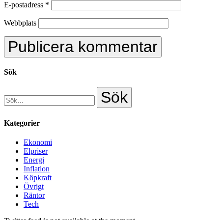
E-postadress
*
Webbplats
Sök
Kategorier
Ekonomi
Elpriser
Energi
Inflation
Köpkraft
Övrigt
Räntor
Tech