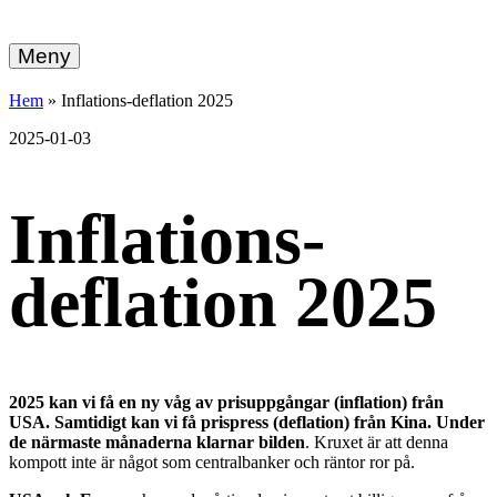
hemberg
Gå
vidare
Meny
energi
till
innehållet
+
Hem
»
Inflations-deflation 2025
ekonomi
2025-01-03
Inflations-
deflation 2025
2025 kan vi få en ny våg av prisuppgångar (inflation) från
USA. Samtidigt kan vi få prispress (deflation) från Kina. Under
de närmaste månaderna klarnar bilden
. Kruxet är att denna
kompott inte är något som centralbanker och räntor ror på.