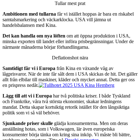
Tullar mest prat
Ambitionen med tullarna
får vi istället hoppas är bara en riskabel
samtalsmarkering och väckarklocka. USA vill jämna ut
handelsbalansen med Kina.
Det kan handla om nya löften
om att öppna produktion i USA,
minska exporten till landet eller införa prisbegränsningar. Under de
närmaste månaderna börjar förhandlingarna.
Deflationshot nära
Samtidigt får vi i Europa
från Kina en växande våg av
lågprisvaror. När de inte får sålt dem i USA skickas de hit. Det gäller
allt från elbilar till maskiner, kläder och mycket annat. Detta ger oss
en prispress nedåt.
Lägg till att vi i Europa
har två politiska kriser. I både Tyskland
och Frankrike, våra två största ekonomier, skakar ledningens
mandat. Detta skapar kortsiktig retorik istället för den långsiktiga
politik som vi så väl behöver.
Sjunkande priser skulle
glädja konsumenterna. Men om deras
anställning hotas, som i Volkswagen, lär även europeiska
konsumenter börja tänka om kring sina inköp. Vi måste bli bättre,