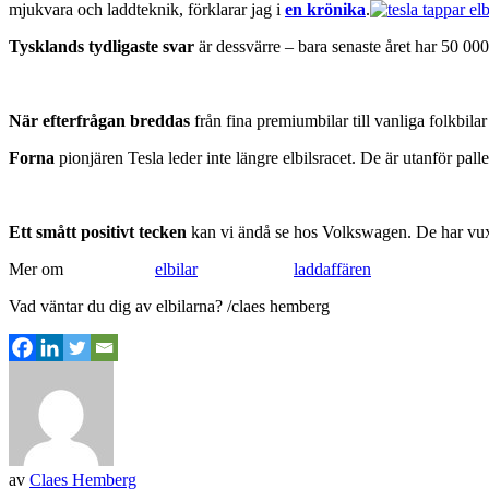
mjukvara och laddteknik, förklarar jag i
en krönika
.
Tysklands tydligaste svar
är dessvärre – bara senaste året har 50 000
När efterfrågan breddas
från fina premiumbilar till vanliga folkbila
Forna
pionjären Tesla leder inte längre elbilsracet. De är utanför pa
Ett smått positivt tecken
kan vi ändå se hos Volkswagen. De har vuxit
Mer om
elbilar
laddaffären
Vad väntar du dig av elbilarna? /claes hemberg
av
Claes Hemberg