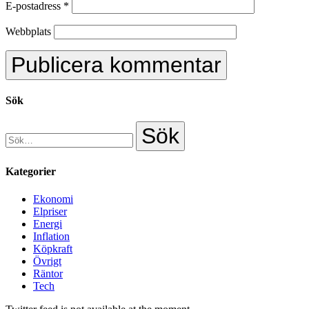
E-postadress
*
Webbplats
Sök
Kategorier
Ekonomi
Elpriser
Energi
Inflation
Köpkraft
Övrigt
Räntor
Tech