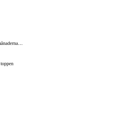
te månaderna…
p toppen