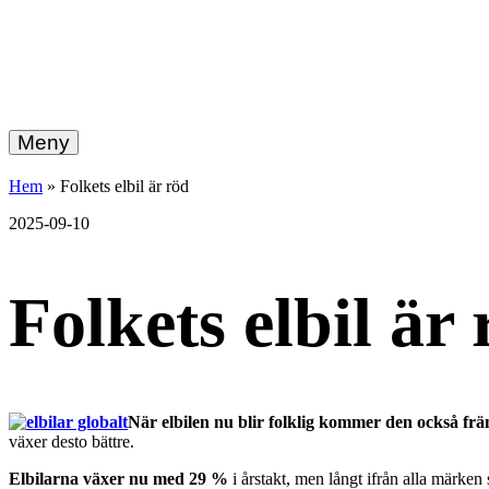
hemberg
Gå
vidare
Meny
energi
till
innehållet
+
Hem
»
Folkets elbil är röd
ekonomi
2025-09-10
Folkets elbil är
När elbilen nu blir folklig kommer den också frä
växer desto bättre.
Elbilarna växer nu med 29 %
i årstakt, men långt ifrån alla märken