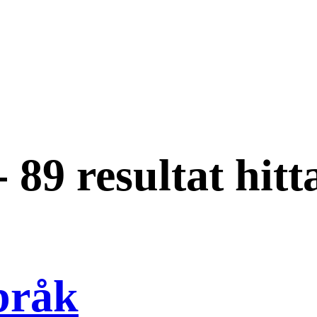
-
89 resultat hitt
bråk