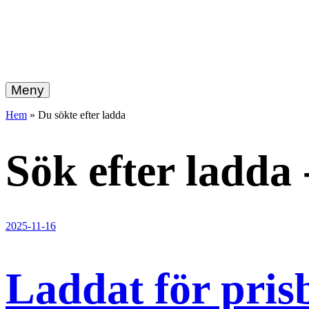
hemberg
Gå
vidare
Meny
energi
till
innehållet
Hem
»
Du sökte efter ladda
+
ekonomi
Sök efter
ladda
2025-11-16
Laddat för pris