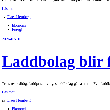
Hela 8 av 10 laddstationer är billigare ute i Europa än här hemma i Sve
Läs mer
av
Claes Hemberg
Ekonomi
Energi
2026-07-10
Laddbolag blir 
Trots rekordhöga laddpriser tvingas laddbolag gå samman. Fyra laddbolag
Läs mer
av
Claes Hemberg
Ekonomi