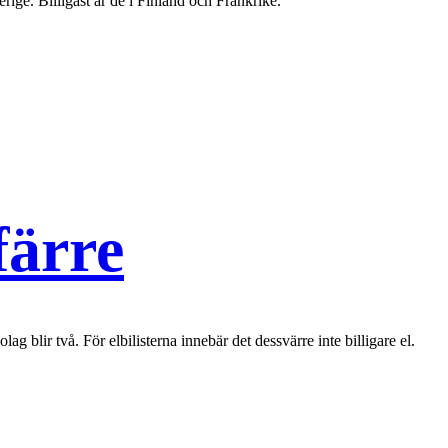
rige. Billigast är de i Finland och Frankrike.
färre
 blir två. För elbilisterna innebär det dessvärre inte billigare el.