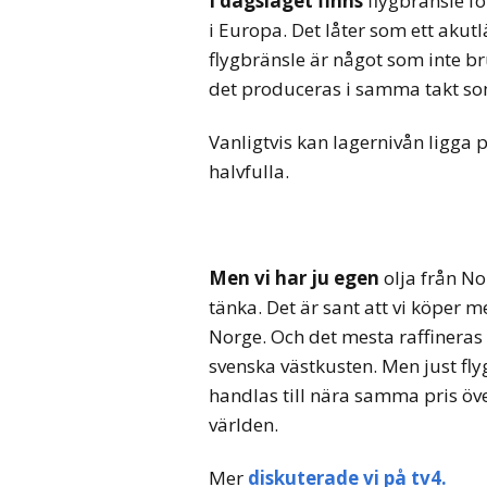
I dagsläget finns
flygbränsle fö
i Europa. Det låter som ett akut
flygbränsle är något som inte br
det produceras i samma takt som
Vanligtvis kan lagernivån ligga 
halvfulla.
Men vi har ju egen
olja från No
tänka. Det är sant att vi köper m
Norge. Och det mesta raffineras i
svenska västkusten. Men just fl
handlas till nära samma pris öv
världen.
Mer
diskuterade vi på tv4.