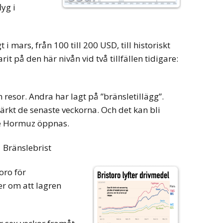
yg i
t i mars, från 100 till 200 USD, till historiskt
it på den här nivån vid två tillfällen tidigare:
n resor. Andra har lagt på ”bränsletillägg”.
ärkt de senaste veckorna. Och det kan bli
e Hormuz öppnas.
Bränslebrist
oro för
r om att lagren