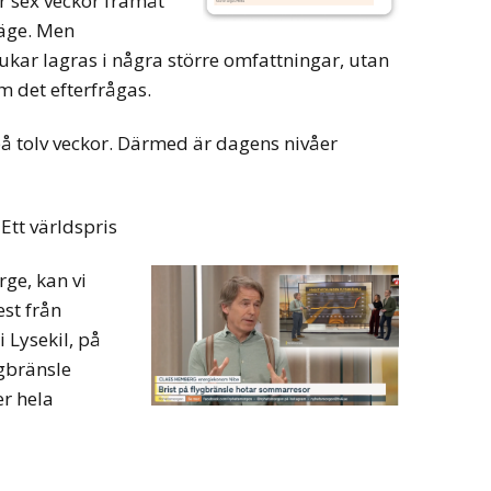
r sex veckor framåt
läge. Men
ukar lagras i några större omfattningar, utan
 det efterfrågas.
på tolv veckor. Därmed är dagens nivåer
Ett världspris
rge, kan vi
est från
 Lysekil, på
ygbränsle
er hela