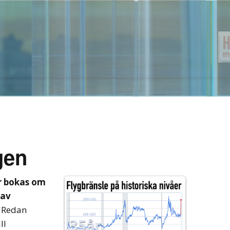
gen
or bokas om
 av
. Redan
ll