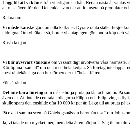
Lägg till att vi kläms
från ytterligare ett håll. Redan nästa år väntas
att rusta även för det. Det enkla svaret är att fokusera på produkter o
Räkna om
Vi måste kanske
göra om alla kalkyler. Dyrare ränta ställer högre kr
utdragna. Om vi räknar så, borde vi antagligen göra andra köp och vägv
Rusta kedjan
Vi blir avsevärt starkare
om vi samtidigt involverar våra närmaste. 
Kör öppna ”samtal” om och med hela kedjan. Så företag inte tappar en 
mest räntekänsliga och hur förbereder ni ”hela affären”.
Förstå räntan
Det inte bara företag
som måste börja pruta på lån och räntor. På sam
även där. Att inte de centrala kollegorna Filippa och Filip tvingas fl
skulle spara den enskilde ofta 10 000 kr per år. Lägg till att pruta p
På exakt samma scen på Götebogsmässan häromåret sa Tom Johnstone, 
Ja, vi talade om mycket mer, men detta är en början… Säg till om du v