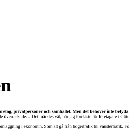
en
 företag, privatpersoner och samhället. Men det behöver inte betyda
de överraskade… Det märktes väl, när jag föreläste för företagare i Göt
läggning i ekonomin. Som att gå från högertrafik till vänstertrafik. För