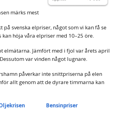
sen märks mest
kt på svenska elpriser, något som vi kan få se
kan höja våra elpriser med 10–25 öre.
 elmätarna. Jämfört med i fjol var årets april
 Dessutom var vinden något lugnare.
arshamn påverkar inte snittpriserna på elen
mför allt genom att de dyrare timmarna kan
Oljekrisen
Bensinpriser