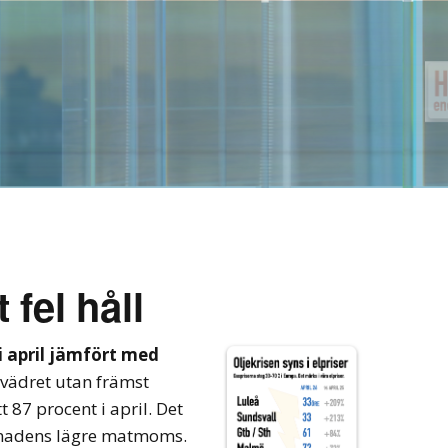
 fel håll
 i april jämfört med
 vädret utan främst
tt 87 procent i april. Det
ånadens lägre matmoms.