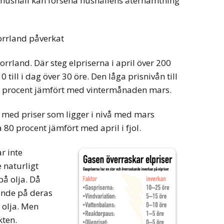
t hushåll kan försena hushållens återhämtning
rrland påverkat
orrland. Där steg elpriserna i april över 200
0 till i dag över 30 öre. Den låga prisnivån till
t 50 procent jämfört med vintermånaden mars.
med priser som ligger i nivå med mars
a 80 procent jämfört med april i fjol.
ar inte
e naturligt
på olja. Då
ende på deras
 olja. Men
kten.