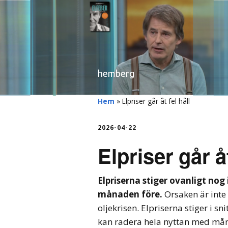
hemberg
Hem
»
Elpriser går åt fel håll
2026-04-22
Elpriser går åt
Elpriserna stiger ovanligt nog
månaden före.
Orsaken är inte
oljekrisen. Elpriserna stiger i sni
kan radera hela nyttan med m