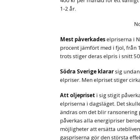
400 kr per månad för ett vanlig
1-2 år.
No
Mest påverkades
elpriserna i N
procent jämfört med i fjol, från 1
trots stiger deras elpris i snit
Södra Sverige klarar
sig undan 
elpriser. Men elpriset stiger cirk
Att oljepriset
i sig stigit påverk
elpriserna i dagsläget. Det skull
ändras om det blir ransonering 
påverkas alla energipriser bero
möjligheter att ersätta utebliven
gaspriserna gör den största effe