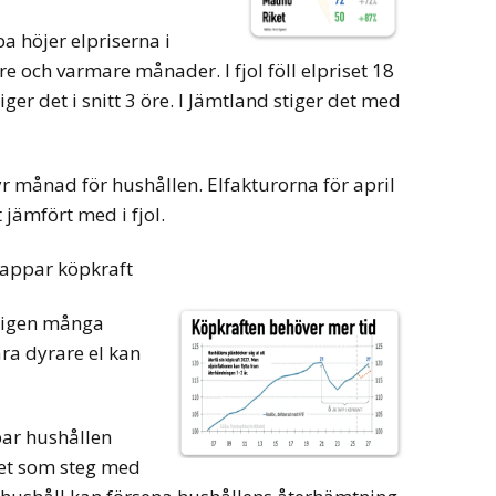
a höjer elpriserna i
are och varmare månader. I fjol föll elpriset 18
iger det i snitt 3 öre. I Jämtland stiger det med
yr månad för hushållen. Elfakturorna för april
jämfört med i fjol.
appar köpkraft
ligen många
ra dyrare el kan
ar hushållen
set som steg med