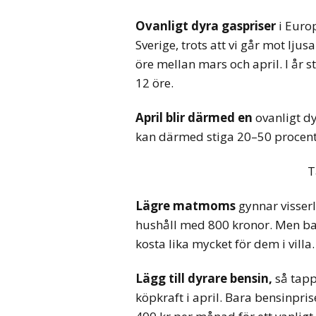
Ovanligt dyra gaspriser
i Europ
Sverige, trots att vi går mot ljus
öre mellan mars och april. I år st
12 öre.
April blir därmed en
ovanligt d
kan därmed stiga 20–50 procent 
T
Lägre matmoms
gynnar visser
hushåll med 800 kronor. Men ba
kosta lika mycket för dem i villa.
Lägg till dyrare bensin,
så tapp
köpkraft i april. Bara bensinpri