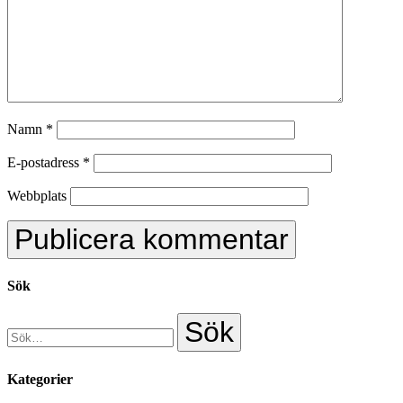
Namn
*
E-postadress
*
Webbplats
Sök
Kategorier