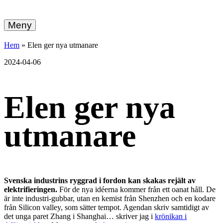
hemberg
Gå
vidare
Meny
energi
till
innehållet
+
Hem
»
Elen ger nya utmanare
ekonomi
2024-04-06
Elen ger nya
utmanare
Svenska industrins ryggrad i fordon kan skakas rejält av
elektrifieringen.
För de nya idéerna kommer från ett oanat håll. De
är inte industri-gubbar, utan en kemist från Shenzhen och en kodare
från Silicon valley, som sätter tempot. Agendan skriv samtidigt av
det unga paret Zhang i Shanghai… skriver jag i
krönikan i