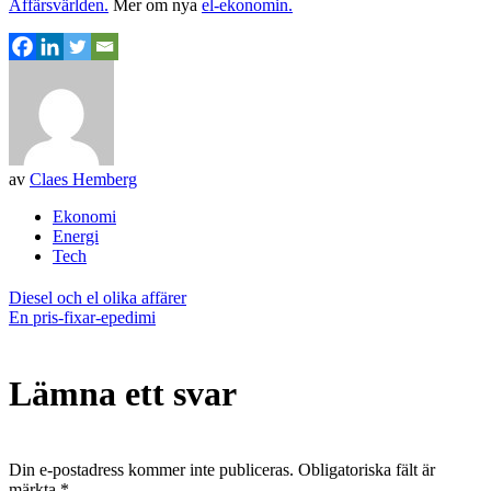
Affärsvärlden
.
Mer om nya
el-ekonomin.
av
Claes Hemberg
Ekonomi
Energi
Tech
Inläggsnavigering
Diesel och el olika affärer
En pris-fixar-epedimi
Lämna ett svar
Din e-postadress kommer inte publiceras.
Obligatoriska fält är
märkta
*