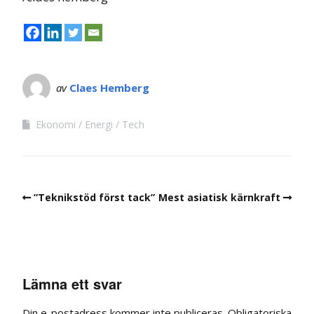
av
Claes Hemberg
Ekonomi
Energi
Tech
”Teknikstöd först tack”
Mest asiatisk kärnkraft
Lämna ett svar
Din e-postadress kommer inte publiceras.
Obligatoriska