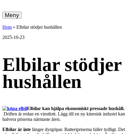
hemberg
Gå
vidare
Meny
energi
till
innehållet
+
Hem
»
Elbilar stödjer hushållen
ekonomi
2025-10-23
Elbilar stödjer
hushållen
Elbilar kan hjälpa ekonomiskt pressade hushåll.
Driften är redan en vinstlott. Lägg till en ny kinesisk industri kan
halvera priserna närmaste åren.
Elbilar är inte
längre dyrgripar. Batteripriserna faller tydligt. Det