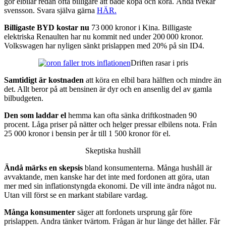
gör elbilar redan ofta billigare att både köpa och köra. Ändå tvekar
svensson. Svara själva gärna
HÄR.
Billigaste BYD kostar nu
73 000 kronor i Kina. Billigaste
elektriska Renaulten har nu kommit ned under 200 000 kronor.
Volkswagen har nyligen sänkt prislappen med 20% på sin ID4.
Driften rasar i pris
Samtidigt är kostnaden
att köra en elbil bara hälften och mindre än
det. Allt beror på att bensinen är dyr och en ansenlig del av gamla
bilbudgeten.
Den som laddar el
hemma kan ofta sänka driftkostnaden 90
procent. Låga priser på nätter och helger pressar elbilens nota. Från
25 000 kronor i bensin per år till 1 500 kronor för el.
Skeptiska hushåll
Ändå märks en skepsis
bland konsumenterna. Många hushåll är
avvaktande, men kanske har det inte med fordonen att göra, utan
mer med sin inflationstyngda ekonomi. De vill inte ändra något nu.
Utan vill först se en markant stabilare vardag.
Många konsumenter
säger att fordonets ursprung går före
prislappen. Andra tänker tvärtom. Frågan är hur länge det håller. Får