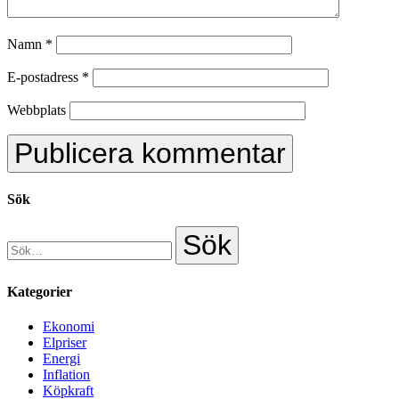
Namn
*
E-postadress
*
Webbplats
Sök
Kategorier
Ekonomi
Elpriser
Energi
Inflation
Köpkraft