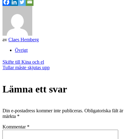
av
Claes Hemberg
Övrigt
Inläggsnavigering
Skifte till Kina och el
Tullar måste skjutas upp
Lämna ett svar
Din e-postadress kommer inte publiceras.
Obligatoriska fält är
märkta
*
Kommentar
*