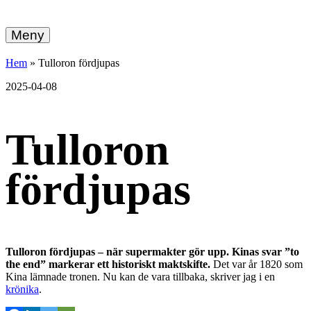
hemberg
Gå
vidare
Meny
energi
till
innehållet
+
Hem
»
Tulloron fördjupas
ekonomi
2025-04-08
Tulloron
fördjupas
Tulloron fördjupas – när supermakter gör upp. Kinas svar ”to
the end” markerar ett historiskt maktskifte.
Det var år 1820 som
Kina lämnade tronen. Nu kan de vara tillbaka, skriver jag i en
krönika
.