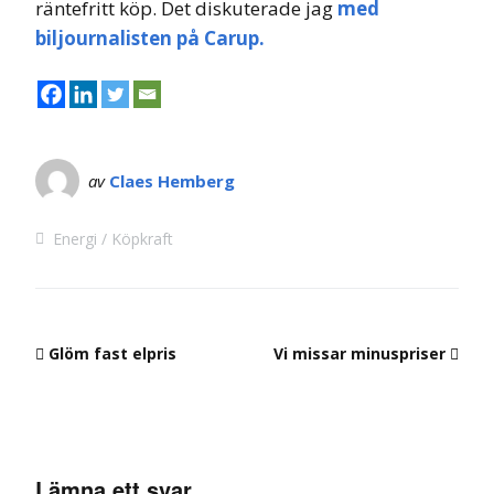
räntefritt köp. Det diskuterade jag
med
biljournalisten på Carup.
av
Claes Hemberg
Energi
Köpkraft
Glöm fast elpris
Vi missar minuspriser
Lämna ett svar