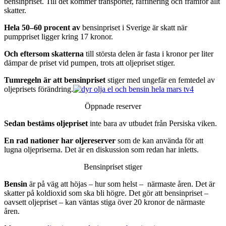
bensinpriset. Till det kommer transporter, raffinering och framför allt
skatter.
Hela 50–60 procent av
bensinpriset i Sverige är skatt när
pumppriset ligger kring 17 kronor.
Och eftersom skatterna
till största delen är fasta i kronor per liter
dämpar de priset vid pumpen, trots att oljepriset stiger.
Tumregeln är att bensinpriset
stiger med ungefär en femtedel av
oljeprisets förändring.
Öppnade reserver
Sedan bestäms oljepriset
inte bara av utbudet från Persiska viken.
En rad nationer har oljereserver
som de kan använda för att
lugna oljepriserna. Det är en diskussion som redan har inletts.
Bensinpriset stiger
Bensin
är på väg att höjas – hur som helst – närmaste åren. Det är
skatter på koldioxid som ska bli högre. Det gör att bensinpriset –
oavsett oljepriset – kan väntas stiga över 20 kronor de närmaste
åren.