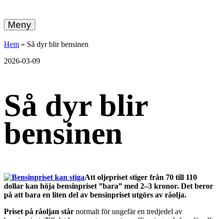
hemberg
Gå
vidare
Meny
energi
till
innehållet
+
Hem
»
Så dyr blir bensinen
ekonomi
2026-03-09
Så dyr blir
bensinen
Att oljepriset stiger från 70 till 110
dollar kan höja bensinpriset ”bara” med 2–3 kronor. Det beror
på att bara en liten del av bensinpriset utgörs av råolja.
Priset på råoljan står
normalt för ungefär en tredjedel av