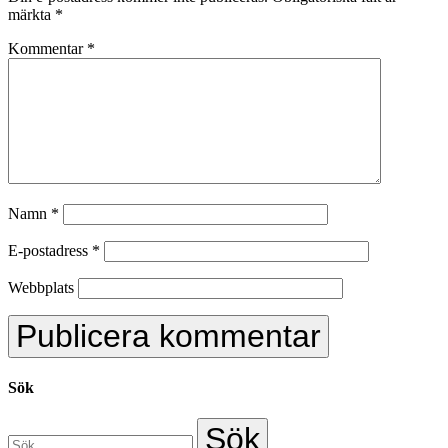
märkta
*
Kommentar
*
Namn
*
E-postadress
*
Webbplats
Sök