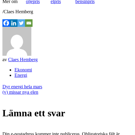
Mer om
oljepris
elpris
bensinpris
/Claes Hemberg
av
Claes Hemberg
Ekonomi
Energi
Inläggsnavigering
Dyr energi hela mars
(v) missar nya elen
Lämna ett svar
Din e-postadress kommer inte publiceras.
Obligatoriska fält är