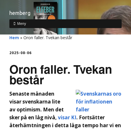
hemberg
Meny
Hem
»
Oron faller. Tvekan består
2025-08-06
Oron faller. Tvekan
består
Senaste månaden
visar svenskarna lite
av optimism. Men det
sker på en låg nivå,
visar KI
. Fortsätter
återhämtningen i detta låga tempo har vi en