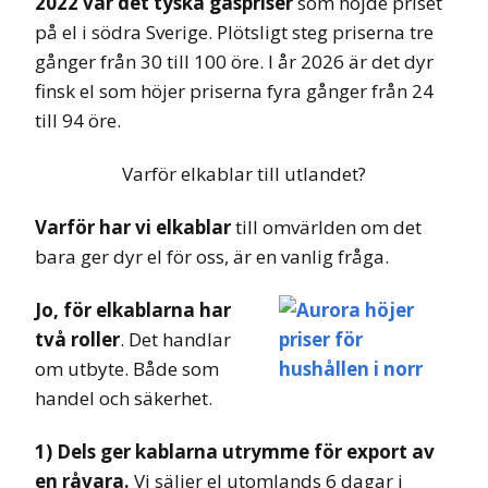
2022 var det tyska gaspriser
som höjde priset
på el i södra Sverige. Plötsligt steg priserna tre
gånger från 30 till 100 öre. I år 2026 är det dyr
finsk el som höjer priserna fyra gånger från 24
till 94 öre.
Varför elkablar till utlandet?
Varför har vi elkablar
till omvärlden om det
bara ger dyr el för oss, är en vanlig fråga.
Jo, för elkablarna har
två roller
. Det handlar
om utbyte. Både som
handel och säkerhet.
1) Dels ger kablarna utrymme för export av
en råvara.
Vi säljer el utomlands 6 dagar i