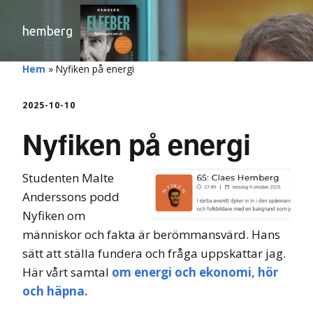
hemberg
Hem
»
Nyfiken på energi
2025-10-10
Nyfiken på energi
Studenten Malte
Anderssons podd
Nyfiken om
människor och fakta är berömmansvärd. Hans
sätt att ställa fundera och fråga uppskattar jag.
Här vårt samtal
om energi och ekonomi, hör
och häpna.