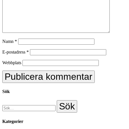
Namn
*
E-postadress
*
Webbplats
Sök
Kategorier