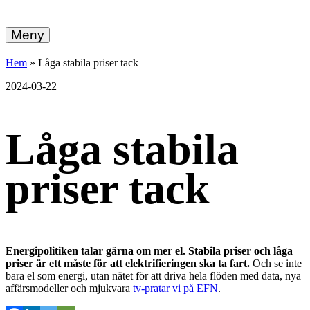
hemberg
Gå
vidare
Meny
energi
till
innehållet
+
Hem
»
Låga stabila priser tack
ekonomi
2024-03-22
Låga stabila
priser tack
Energipolitiken talar gärna om mer el. Stabila priser och låga
priser är ett måste för att elektrifieringen ska ta fart.
Och se inte
bara el som energi, utan nätet för att driva hela flöden med data, nya
affärsmodeller och mjukvara
tv-pratar vi på EFN
.