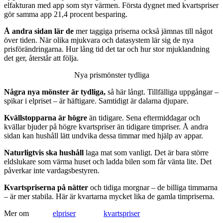
elfakturan med app som styr värmen. Första dygnet med kvartspriser
gör samma app 21,4 procent besparing.
Å andra sidan lär de
mer taggiga priserna också jämnas till något
över tiden. När olika mjukvara och datasystem lär sig de nya
prisförändringarna. Hur lång tid det tar och hur stor mjuklandning
det ger, återstår att följa.
Nya prismönster tydliga
Några nya mönster är tydliga,
så här långt. Tillfälliga uppgångar –
spikar i elpriset – är häftigare. Samtidigt är dalarna djupare.
Kvällstopparna är högre
än tidigare. Sena eftermiddagar och
kvällar bjuder på högre kvartspriser än tidigare timpriser. Å andra
sidan kan hushåll lätt undvika dessa timmar med hjälp av appar.
Naturligtvis ska hushåll
laga mat som vanligt. Det är bara större
eldslukare som värma huset och ladda bilen som får vänta lite. Det
påverkar inte vardagsbestyren.
Kvartspriserna på nätter
och tidiga morgnar – de billiga timmarna
– är mer stabila. Här är kvartarna mycket lika de gamla timpriserna.
Mer om
elpriser
kvartspriser