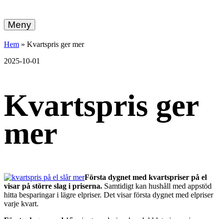
hemberg
Gå
vidare
Meny
energi
till
innehållet
+
Hem
»
Kvartspris ger mer
ekonomi
2025-10-01
Kvartspris ger
mer
Första dygnet med kvartspriser på el
visar på större slag i priserna.
Samtidigt kan hushåll med appstöd
hitta besparingar i lägre elpriser. Det visar första dygnet med elpriser
varje kvart.