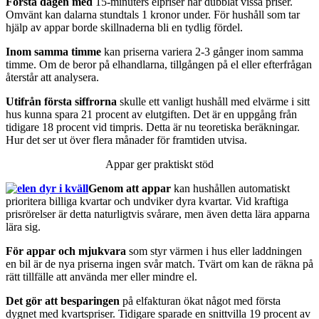
Första dagen med
15-minuters elpriser har dubblat vissa priser.
Omvänt kan dalarna stundtals 1 kronor under. För hushåll som tar
hjälp av appar borde skillnaderna bli en tydlig fördel.
Inom samma timme
kan priserna variera 2-3 gånger inom samma
timme. Om de beror på elhandlarna, tillgången på el eller efterfrågan
återstår att analysera.
Utifrån första siffrorna
skulle ett vanligt hushåll med elvärme i sitt
hus kunna spara 21 procent av elutgiften. Det är en uppgång från
tidigare 18 procent vid timpris. Detta är nu teoretiska beräkningar.
Hur det ser ut över flera månader för framtiden utvisa.
Appar ger praktiskt stöd
Genom att appar
kan hushållen automatiskt
prioritera billiga kvartar och undviker dyra kvartar. Vid kraftiga
prisrörelser är detta naturligtvis svårare, men även detta lära apparna
lära sig.
För appar och mjukvara
som styr värmen i hus eller laddningen
en bil är de nya priserna ingen svår match. Tvärt om kan de räkna på
rätt tillfälle att använda mer eller mindre el.
Det gör att besparingen
på elfakturan ökat något med första
dygnet med kvartspriser. Tidigare sparade en snittvilla 19 procent av