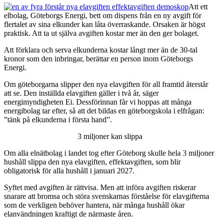
Att ett
elbolag, Göteborgs Energi, bett om dispens från en ny avgift för
flertalet av sina elkunder kan låta överraskande. Orsaken är högst
praktisk. Att ta ut själva avgiften kostar mer än den ger bolaget.
Att förklara och serva elkunderna kostar långt mer än de 30-tal
kronor som den inbringar, berättar en person inom Göteborgs
Energi.
Om göteborgarna slipper den nya elavgiften för all framtid återstår
att se. Den inställda elavgiften gäller i två år, säger
energimyndigheten Ei. Dessförinnan får vi hoppas att många
energibolag tar efter, så att det bildas en göteborgskola i elfrågan:
”tänk på elkunderna i första hand”.
3 miljoner kan slippa
Om alla elnätbolag i landet tog efter Göteborg skulle hela 3 miljoner
hushåll slippa den nya elavgiften, effektavgiften, som blir
obligatorisk för alla hushåll i januari 2027.
Syftet med avgiften är rättvisa. Men att införa avgiften riskerar
snarare att bromsa och störa svenskarnas förståelse för elavgifterna
som de verkligen behöver hantera, när många hushåll ökar
elanvändningen kraftigt de närmaste åren.