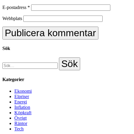
E-postadress
*
Webbplats
Sök
Kategorier
Ekonomi
Elpriser
Energi
Inflation
Köpkraft
Övrigt
Räntor
Tech