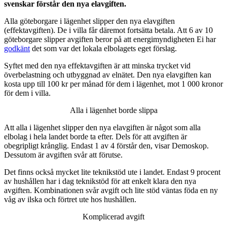
svenskar förstår den nya elavgiften.
Alla göteborgare i lägenhet slipper den nya elavgiften
(effektavgiften). De i villa får däremot fortsätta betala. Att 6 av 10
göteborgare slipper avgiften beror på att energimyndigheten Ei har
godkänt
det som var det lokala elbolagets eget förslag.
Syftet med den nya effektavgiften är att minska trycket vid
överbelastning och utbyggnad av elnätet. Den nya elavgiften kan
kosta upp till 100 kr per månad för dem i lägenhet, mot 1 000 kronor
för dem i villa.
Alla i lägenhet borde slippa
Att alla i lägenhet slipper den nya elavgiften är något som alla
elbolag i hela landet borde ta efter. Dels för att avgiften är
obegripligt krånglig. Endast 1 av 4 förstår den, visar Demoskop.
Dessutom är avgiften svår att förutse.
Det finns också mycket lite teknikstöd ute i landet. Endast 9 procent
av hushållen har i dag teknikstöd för att enkelt klara den nya
avgiften. Kombinationen svår avgift och lite stöd väntas föda en ny
våg av ilska och förtret ute hos hushållen.
Komplicerad avgift