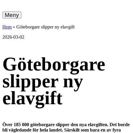
hemberg
Gå
vidare
Meny
energi
till
innehållet
+
Hem
»
Göteborgare slipper ny elavgift
ekonomi
2026-03-02
Göteborgare
slipper ny
elavgift
Över 185 000 göteborgare slipper den nya elavgiften. Det borde
bli vägledande för hela landet. Särskilt som bara en av fyra