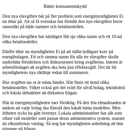
Bättre konsumentskydd
Den nya elavgiften bär på fler problem som energimyndigheten Ei
nu tittar på. Att så få svenskar har förstått den nya elavgiften beror
sannolikt på både namnet och betalmodellen.
Den nya elavgiften har nämligen fått sju olika namn och ett 10-tal
olika betalmodeller.
Därför tittar nu myndigheten Ei på att ställa tydligare krav på
energibolagen. Ett och samma namn för alla tre elavgifter skulle
underlätta förståelsen och diskussionen kring avgifterna. Internt är
arbetsförslaget att avgiften ska heta just effektavgift. Det lär bli
myndighetens nya riktlinje redan till sommaren.
Hur avgiften tas ut är nästa hinder. Här finns ett tiotal olika
betalmodeller. Vilket också gör det svårt för såväl bolag, teknikstöd
och lokala debattörer att diskutera frågan.
Här är energimyndigheten mer försiktig. På den fria elmarknaden är
tanken att varje bolag ska föreslå den lokalt bästa modellen. Men
friheten tycks ha gått överstyr. Lokala administratörer har allt som
oftast valt modeller som passar deras administrativa system, snarare
än elkundernas vardag. Så nog har myndigheten anledning att titta
närmare på frågan.