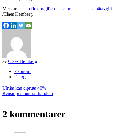
Mer om
effektavgiften
elpris
elnätavgift
/Claes Hemberg
av
Claes Hemberg
Ekonomi
Energi
Inläggsnavigering
Ulrika kan elpruta 40%
Bensinpris hindrar handeln
2 kommentarer