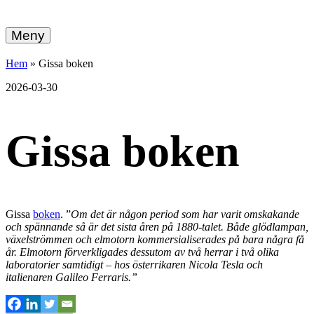
hemberg
Gå
vidare
Meny
energi
till
innehållet
+
Hem
»
Gissa boken
ekonomi
2026-03-30
Gissa boken
Gissa
boken
. ”
Om det är någon period som har varit omskakande
och spännande
så är det sista åren på 1880-talet.
Både glödlampan,
växelströmmen
och elmotorn kommersialiserades på bara några få
år. Elmotorn förverkligades
dessutom av två herrar i två olika
laboratorier samtidigt
– hos österrikaren Nicola Tesla och
italienaren Galileo Ferraris.”