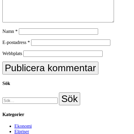
Namn
*
E-postadress
*
Webbplats
Sök
Kategorier
Ekonomi
Elpriser