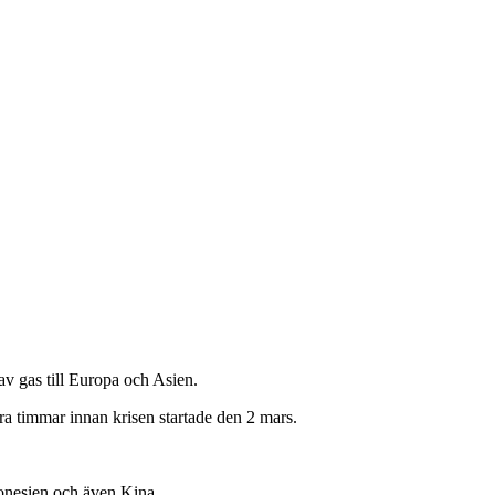
av gas till Europa och Asien.
a timmar innan krisen startade den 2 mars.
donesien och även Kina.