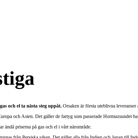
stiga
as och el ta nästa steg uppåt.
Orsaken är första uteblivna leveranser 
uropa och Asien. Det gäller de fartyg som passerade Hormuzsundet bar
r ändå priserna på gas och el i vårt närområde.
urgas från Persiska viken. Det gäller alla från Indien och Japan till In