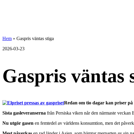
hemberg
Gå
vidare
Hem
»
Gaspris väntas stiga
energi
till
innehållet
2026-03-23
+
ekonomi
Gaspris väntas 
Redan om tio dagar kan priser på g
Sista gasleveranserna
från Persiska viken når den närmaste veckan E
Nu utgör gasen
en femtedel av världens konsumtion, men det påverka
Mest påverkas
en rad länder i Asien, som hämtar merparten av sin nat