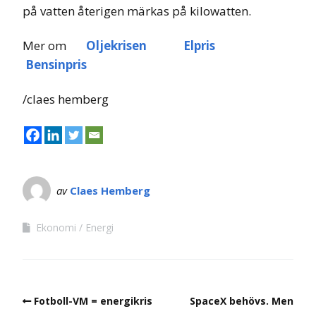
på vatten återigen märkas på kilowatten.
Mer om
Oljekrisen
Elpris
Bensinpris
/claes hemberg
av
Claes Hemberg
Ekonomi
Energi
Fotboll-VM = energikris
SpaceX behövs. Men