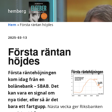
hemberg
Hem
»
Första räntan höjdes
2025-03-13
Första räntan
höjdes
Första räntehöjningen
kom idag från en
bolånebank – SBAB. Det
kan vara en signal om
nya tider, eller så är det
bara ett fartgupp.
Nästa vecka ger Riksbanken