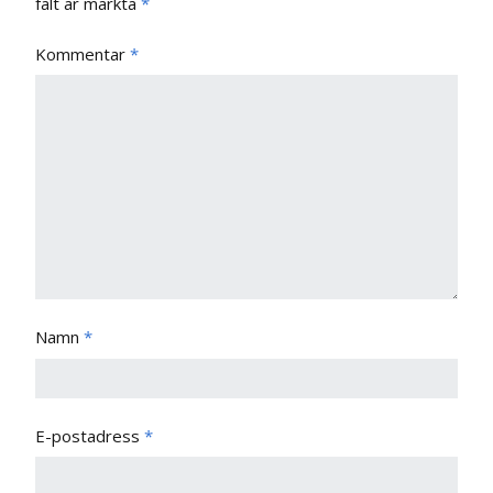
fält är märkta
*
Kommentar
*
Namn
*
E-postadress
*